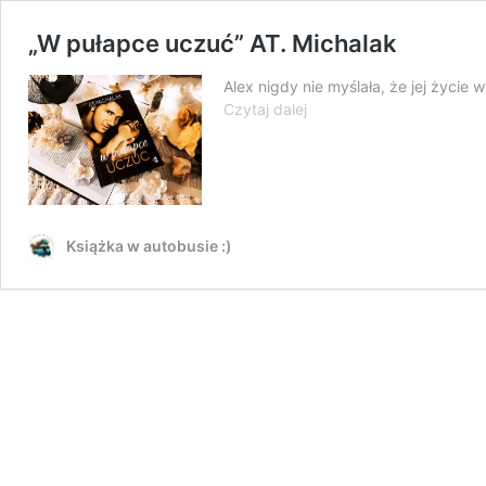
„W pułapce uczuć” AT. Michalak
Alex nigdy nie myślała, że jej życie
„W
Czytaj dalej
pułapce
uczuć”
AT.
Michalak
Książka w autobusie :)