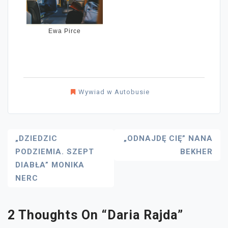
Ewa Pirce
Wywiad w Autobusie
Nawigacja
„DZIEDZIC
„ODNAJDĘ CIĘ” NANA
PODZIEMIA. SZEPT
BEKHER
Wpisu
DIABŁA” MONIKA
NERC
2 Thoughts On “
Daria Rajda
”