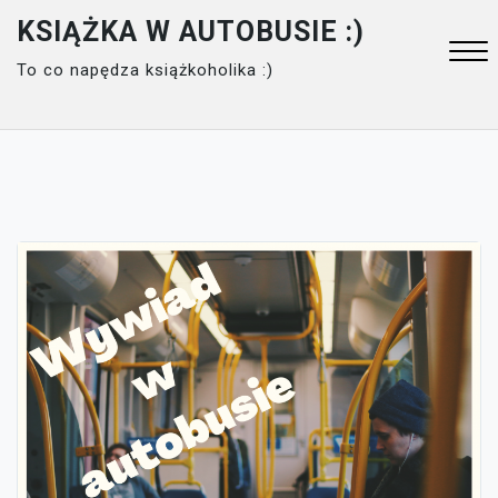
Skip
KSIĄŻKA W AUTOBUSIE :)
to
To co napędza książkoholika :)
content
Close
Menu