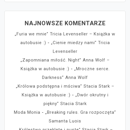
NAJNOWSZE KOMENTARZE
„Furia we mnie” Tricia Levenseller – Książka w
autobusie :)
-
„Cienie miedzy nami” Tricia
Levenseller
„Zapomniana miłość. Night” Anna Wolf –
Książka w autobusie :)
-
„Mroczne serce.
Darkness” Anna Wolf
„Królowa podstępna i mściwa” Stacia Stark –
Książka w autobusie :)
-
„Dwór okrutny i
piękny” Stacia Stark
Moda Monia
-
„Breaking rules. Gra rozpoczęta”
Samanta Luois
„Królestwo przeklęte i puste” Stacia Stark –