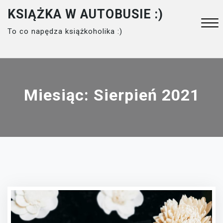
Skip
KSIĄŻKA W AUTOBUSIE :)
to
To co napędza książkoholika :)
content
Close
Menu
Miesiąc:
Sierpień 2021