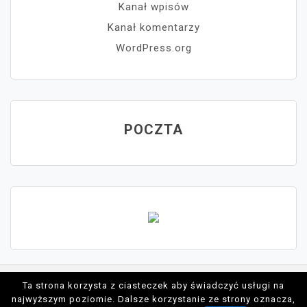
Kanał wpisów
Kanał komentarzy
WordPress.org
POCZTA
Ta strona korzysta z ciasteczek aby świadczyć usługi na
Proudly powered by WordPress
najwyższym poziomie. Dalsze korzystanie ze strony oznacza,
Theme: moina by ashathemes.