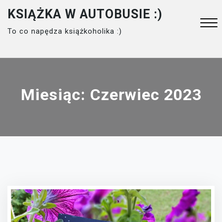
Skip
KSIĄŻKA W AUTOBUSIE :)
to
To co napędza książkoholika :)
content
Close
Menu
Miesiąc:
Czerwiec 2023