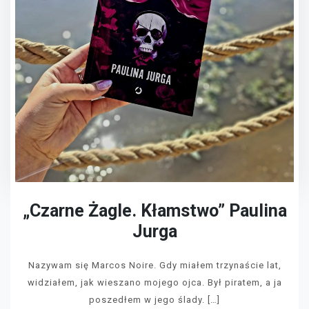
„Czarne Żagle. Kłamstwo” Paulina
Jurga
Nazywam się Marcos Noire. Gdy miałem trzynaście lat,
widziałem, jak wieszano mojego ojca. Był piratem, a ja
poszedłem w jego ślady. […]