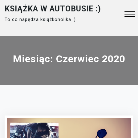
Skip
KSIĄŻKA W AUTOBUSIE :)
to
To co napędza książkoholika :)
content
Close
Menu
Miesiąc:
Czerwiec 2020