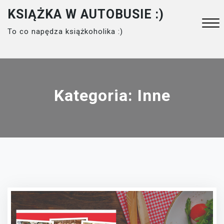
Skip
KSIĄŻKA W AUTOBUSIE :)
to
To co napędza książkoholika :)
content
Close
Menu
Kategoria:
Inne