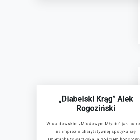
„Diabelski Krąg” Alek
Rogoziński
W opatowskim „Miodowym Młynie” jak co r
na imprezie charytatywnej spotyka się
śmietanka towarzyska, a gościem honorow