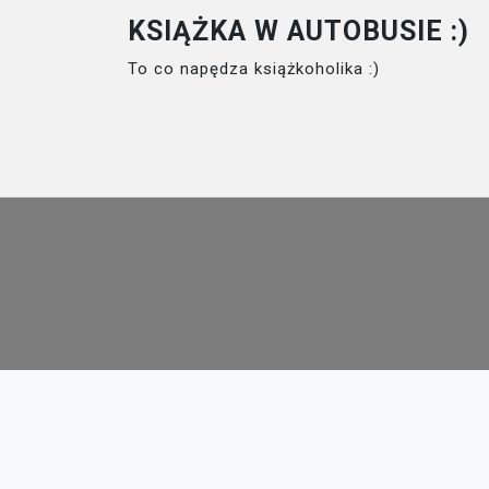
Skip
KSIĄŻKA W AUTOBUSIE :)
to
To co napędza książkoholika :)
content