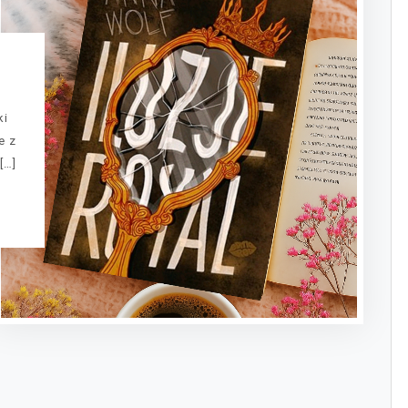
ki
e z
[…]