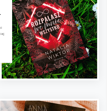
r
ki
iej