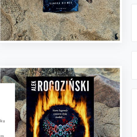
oku
ym