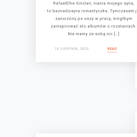
RafaelEllie Sinclair, niania mojego syna,
to beznadziejna romantyczka. Tymczasem j
zanurzony po uszy w pracy, mógłbym
zainspirować sto albumów o rozstaniach.
Nie mamy ze sobą nic […]
16 SIERPNIA, 2025
READ