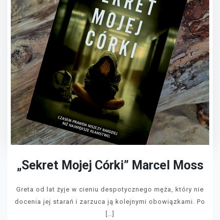
„Sekret Mojej Córki” Marcel Moss
Greta od lat żyje w cieniu despotycznego męża, który nie
docenia jej starań i zarzuca ją kolejnymi obowiązkami. Po
[…]