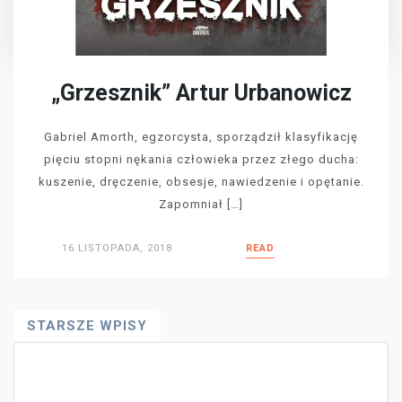
„Grzesznik” Artur Urbanowicz
Gabriel Amorth, egzorcysta, sporządził klasyfikację
pięciu stopni nękania człowieka przez złego ducha:
kuszenie, dręczenie, obsesje, nawiedzenie i opętanie.
Zapomniał […]
16 LISTOPADA, 2018
READ
Nawigacja
STARSZE WPISY
Po
Wpisach