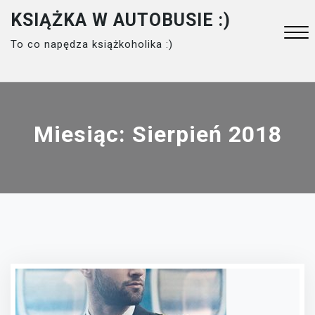
Skip
KSIĄŻKA W AUTOBUSIE :)
to
To co napędza książkoholika :)
content
Close
Menu
Miesiąc:
Sierpień 2018