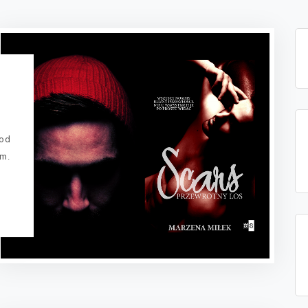
 od
em.