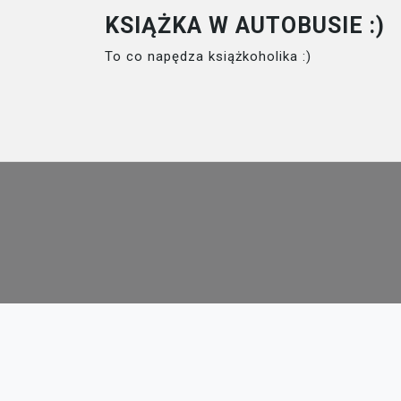
Skip
KSIĄŻKA W AUTOBUSIE :)
to
To co napędza książkoholika :)
content