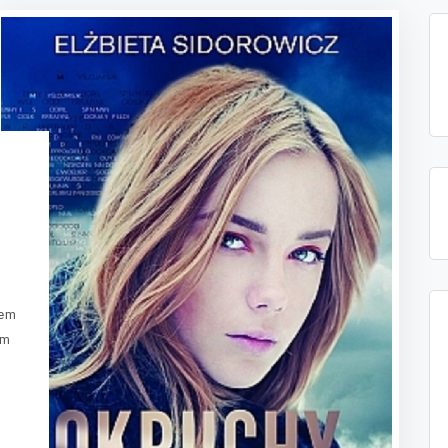
sem
am