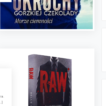
ia.
…]