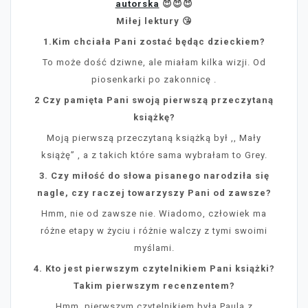
autorska
😈😈😈
Miłej lektury 😘
1.Kim chciała Pani zostać będąc dzieckiem?
To może dość dziwne, ale miałam kilka wizji. Od
piosenkarki po zakonnicę .
2 Czy pamięta Pani swoją pierwszą przeczytaną
książkę?
Moją pierwszą przeczytaną książką był ,, Mały
książę” , a z takich które sama wybrałam to Grey.
3. Czy miłość do słowa pisanego narodziła się
nagle, czy raczej towarzyszy Pani od zawsze?
Hmm, nie od zawsze nie. Wiadomo, człowiek ma
różne etapy w życiu i różnie walczy z tymi swoimi
myślami.
4. Kto jest pierwszym czytelnikiem Pani książki?
Takim pierwszym recenzentem?
Hmm, pierwszym czytelnikiem była Paula z