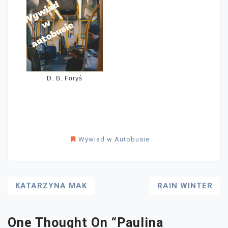
D. B. Foryś
Wywiad w Autobusie
Nawigacja
KATARZYNA MAK
RAIN WINTER
Wpisu
One Thought On “
Paulina