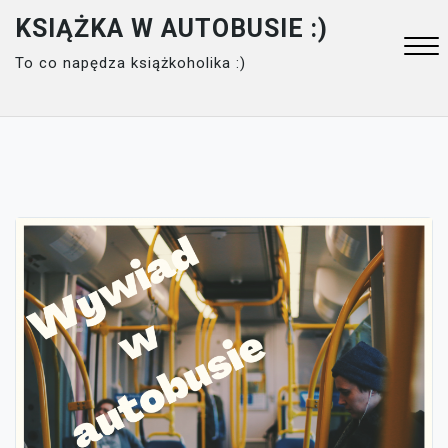
Skip
KSIĄŻKA W AUTOBUSIE :)
to
To co napędza książkoholika :)
content
Close
Menu