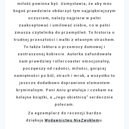
miłość powinna być. Uzmysławia, że aby móc
kogoś prawdziwie obdarzyć tym najpiękniejszym
uczuciem, należy najpierw w pełni
zaakceptować i umiłować siebie, co w pełni
zmusza czytelnika do przemyśleń. To historia o
trudnej przeszłości i walki z własnym strachem.
To także lektura o przemocy domowej i
zastraszonej kobiecie. Autorka zafundowała
nam prawdziwy rollercoaster emocjonalny,
począwszy od radości, miłości, gorącej
namiętności po ból, strach i mrok, a wszystko to
jeszcze dodatkowo doprawione elementem
kryminalnym. Pani Aniu gratuluje i czekam na
kolejne książki, a „Jego obietnicę” serdecznie
polecam.
Za egzemplarz do recenzji bardzo
dziękuję
Wydawnictwu NieZwykłem
u.