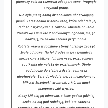
pierwszy szła na rozmowę zdesperowana. Pragnęła
otrzymać pracę.
Nie była już tą samą dziennikarką ubóstwiającą
pisać. Teraz nosiła w sercu ranę, która odebrała jej
radość z wykonywania zawodu. Musiała opuścić
Warszawę i uciekać z podkulonym ogonem, mając
nadzieję, że pewna sprawa przycichnie.
Kobieta wraca w rodzinne strony i planuje zacząć
życie od nowa. Na jej drodze staje tajemniczy
mężczyzna z blizną. Ich pierwsze, przypadkowe
spotkania nie należą do przyjemnych. Oboje
podchodzą do siebie z dystansem oraz
nieufnością. Sara dowiaduje się, że nieznajomy to
Mikołaj Strzelecki, architekt, z którym musi
przeprowadzić wywiad.
Kiedy Mikołaj jej odmawia, a kilka godzin później
czeka na nią pod redakcją, kobieta zaczyna
rozumieć, że skrywa on równie wiele tajemnic co