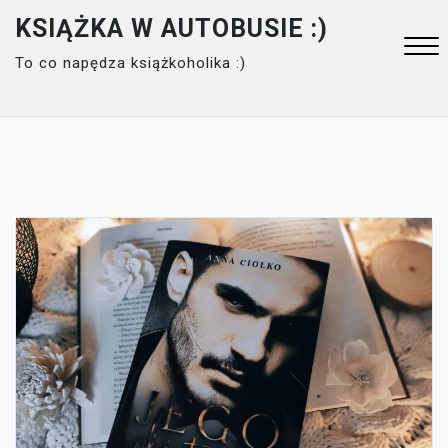
Skip
KSIĄŻKA W AUTOBUSIE :)
to
To co napędza książkoholika :)
content
Close
Menu