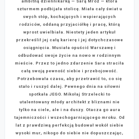
ambitną dziennikarką — Sarą Mróz — która
szturmem podbijała stolicę. Miała cały świat u
swych stóp, kochających i wspierających
rodziców, oddaną przyjaciółkę i pracę, którą
wprost uwielbiała. Niestety jeden artykuł
przekreślił jej całą karierę i jej dotychczasowe
osiągnięcia. Musiała opuścić Warszawę i
odbudować swoje życie na nowo w rodzinnym
mieście. Przez to jedno zdarzenie Sara straciła
całą swoją pewność siebie i przebojowość.
Potrzebowała czasu, aby przetrawić to, co się
stało i ruszyć dalej. Pewnego dnia na siłowni
spotkała JEGO. Mikołaj Strzelecki to
utalentowany młody architekt z bliznami nie
tylko na ciele, ale i na duszy. Otacza go aura
tajemniczości i wszechogarniającego mroku. Od
lat z prawdziwą perfekcją budował wokół siebie
wysoki mur, nikogo do siebie nie dopuszczając,