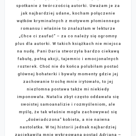
spotkanie z twórczością autorki. Uważam je za
jak najbardziej udane, kocham połączenie
wątków kryminalnych z motywem płomiennego
romansu i właśnie to znalazłam w lekturze
„Chce ci zaufać” – za co należy się ogromny
plus dla autorki. W takich książkach nie miejsca
na nudę. Pani Daria stworzyła bardzo ciekawą
fabułę, pełną akcji, tajemnic i emocjonalnych
rozterek. Choć nie do końca polubiłam postać
głównej bohaterki i bywały momenty gdzie jej
zachowanie trochę mnie irytowało, to jej
niezłomna postawa także mi niekiedy
imponowała. Natalia zbyt często oddawała się
swoistej samoanalizie i rozmyśleniom, ale
myślę, że tak właśnie mogła zachowywać się
„doświadczona” kobieta, a nie naiwna
nastolatka. W tej historii jednak najbardziej
zaciekawiła mnie wykreowana postać Adriana –