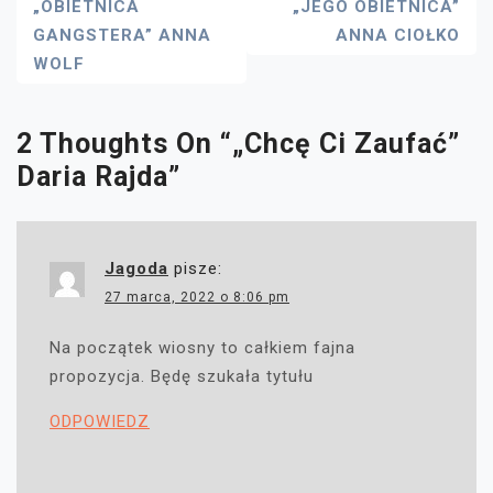
Nawigacja
„OBIETNICA
„JEGO OBIETNICA”
GANGSTERA” ANNA
ANNA CIOŁKO
Wpisu
WOLF
2 Thoughts On “
„Chcę Ci Zaufać”
Daria Rajda
”
Jagoda
pisze:
27 marca, 2022 o 8:06 pm
Na początek wiosny to całkiem fajna
propozycja. Będę szukała tytułu
ODPOWIEDZ