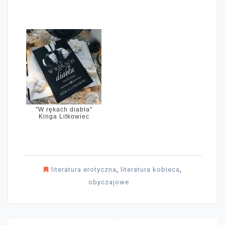
"W rękach diabła"
Kinga Litkowiec
literatura erotyczna
,
literatura kobieca
,
obyczajowe