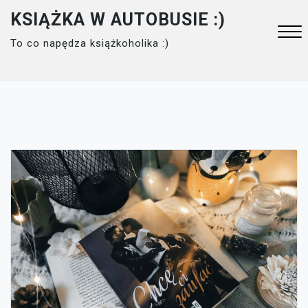
Skip
KSIĄŻKA W AUTOBUSIE :)
to
To co napędza książkoholika :)
content
Close
Menu