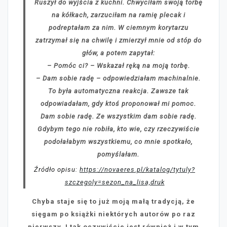
Ruszył do wyjścia z kuchni. Chwyciłam swoją torbę
na kółkach, zarzuciłam na ramię plecak i
podreptałam za nim. W ciemnym korytarzu
zatrzymał się na chwilę i zmierzył mnie od stóp do
głów, a potem zapytał:
– Pomóc ci? – Wskazał ręką na moją torbę.
– Dam sobie radę – odpowiedziałam machinalnie.
To była automatyczna reakcja. Zawsze tak
odpowiadałam, gdy ktoś proponował mi pomoc.
Dam sobie radę. Ze wszystkim dam sobie radę.
Gdybym tego nie robiła, kto wie, czy rzeczywiście
podołałabym wszystkiemu, co mnie spotkało,
pomyślałam.
Źródło opisu:
https://novaeres.pl/katalog/tytuly?
szczegoly=sezon_na_lisa,druk
Chyba staje się to już moją małą tradycją, że
sięgam po książki niektórych autorów po raz
pierwszy. I tak oczywiście jest również i w tym