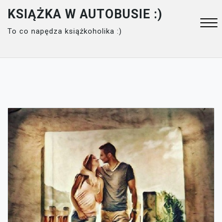
Skip
KSIĄŻKA W AUTOBUSIE :)
to
To co napędza książkoholika :)
content
Close
Menu