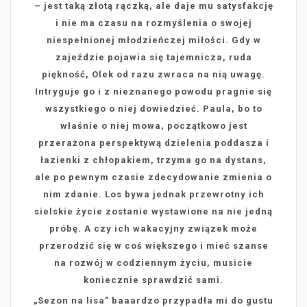
– jest taką złotą rączką, ale daje mu satysfakcję
i nie ma czasu na rozmyślenia o swojej
niespełnionej młodzieńczej miłości. Gdy w
zajeździe pojawia się tajemnicza, ruda
piękność, Olek od razu zwraca na nią uwagę.
Intryguje go i z nieznanego powodu pragnie się
wszystkiego o niej dowiedzieć. Paula, bo to
właśnie o niej mowa, początkowo jest
przerażona perspektywą dzielenia poddasza i
łazienki z chłopakiem, trzyma go na dystans,
ale po pewnym czasie zdecydowanie zmienia o
nim zdanie. Los bywa jednak przewrotny ich
sielskie życie zostanie wystawione na nie jedną
próbę. A czy ich wakacyjny związek może
przerodzić się w coś większego i mieć szanse
na rozwój w codziennym życiu, musicie
koniecznie sprawdzić sami.
„Sezon na lisa” baaardzo przypadła mi do gustu