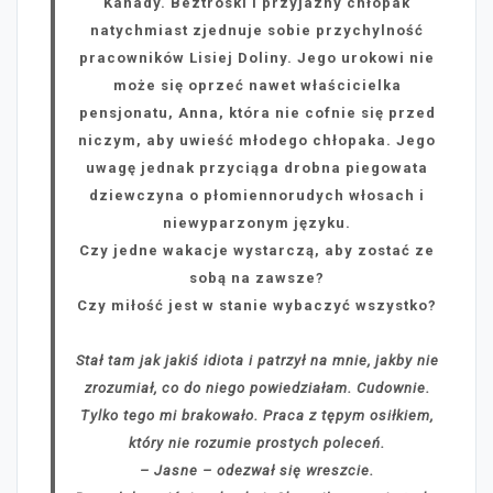
Kanady. Beztroski i przyjazny chłopak
natychmiast zjednuje sobie przychylność
pracowników Lisiej Doliny. Jego urokowi nie
może się oprzeć nawet właścicielka
pensjonatu, Anna, która nie cofnie się przed
niczym, aby uwieść młodego chłopaka. Jego
uwagę jednak przyciąga drobna piegowata
dziewczyna o płomiennorudych włosach i
niewyparzonym języku.
Czy jedne wakacje wystarczą, aby zostać ze
sobą na zawsze?
Czy miłość jest w stanie wybaczyć wszystko?
Stał tam jak jakiś idiota i patrzył na mnie, jakby nie
zrozumiał, co do niego powiedziałam. Cudownie.
Tylko tego mi brakowało. Praca z tępym osiłkiem,
który nie rozumie prostych poleceń.
– Jasne – odezwał się wreszcie.