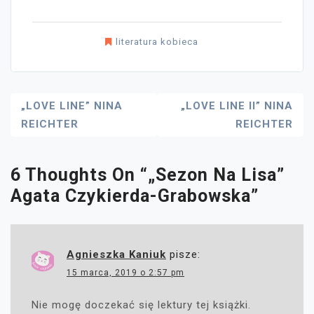
literatura kobieca
Nawigacja
„LOVE LINE” NINA
„LOVE LINE II” NINA
REICHTER
REICHTER
Wpisu
6 Thoughts On “
„Sezon Na Lisa”
Agata Czykierda-Grabowska
”
Agnieszka Kaniuk
pisze:
15 marca, 2019 o 2:57 pm
Nie mogę doczekać się lektury tej książki.