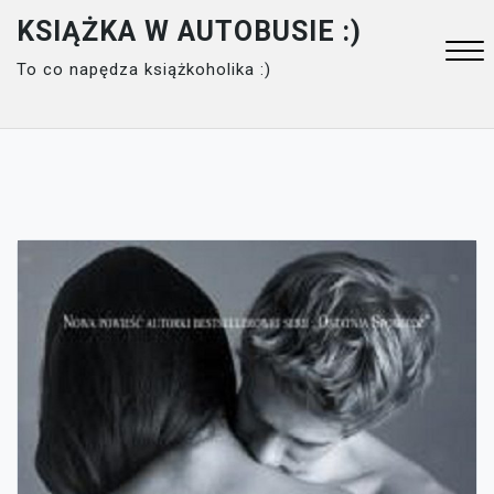
Skip
KSIĄŻKA W AUTOBUSIE :)
to
To co napędza książkoholika :)
content
Close
Menu