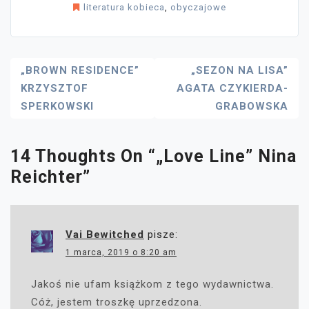
literatura kobieca
,
obyczajowe
Nawigacja
„BROWN RESIDENCE”
„SEZON NA LISA”
KRZYSZTOF
AGATA CZYKIERDA-
Wpisu
SPERKOWSKI
GRABOWSKA
14 Thoughts On “
„Love Line” Nina
Reichter
”
Vai Bewitched
pisze:
1 marca, 2019 o 8:20 am
Jakoś nie ufam książkom z tego wydawnictwa.
Cóż, jestem troszkę uprzedzona.