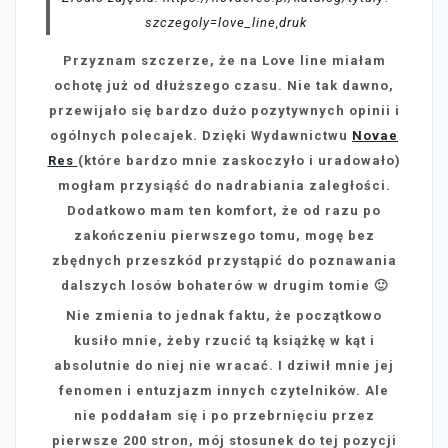
szczegoly=love_line,druk
Przyznam szczerze, że na Love line miałam
ochotę już od dłuższego czasu. Nie tak dawno,
przewijało się bardzo dużo pozytywnych opinii i
ogólnych polecajek. Dzięki Wydawnictwu
Novae
Res
(które bardzo mnie zaskoczyło i uradowało)
mogłam przysiąść do nadrabiania zaległości.
Dodatkowo mam ten komfort, że od razu po
zakończeniu pierwszego tomu, mogę bez
zbędnych przeszkód przystąpić do poznawania
dalszych losów bohaterów w drugim tomie 🙂
Nie zmienia to jednak faktu, że początkowo
kusiło mnie, żeby rzucić tą książkę w kąt i
absolutnie do niej nie wracać. I dziwił mnie jej
fenomen i entuzjazm innych czytelników. Ale
nie poddałam się i po przebrnięciu przez
pierwsze 200 stron, mój stosunek do tej pozycji