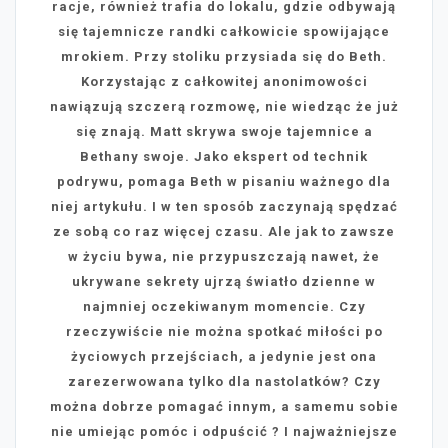
racje, również trafia do lokalu, gdzie odbywają
się tajemnicze randki całkowicie spowijające
mrokiem. Przy stoliku przysiada się do Beth.
Korzystając z całkowitej anonimowości
nawiązują szczerą rozmowę, nie wiedząc że już
się znają. Matt skrywa swoje tajemnice a
Bethany swoje. Jako ekspert od technik
podrywu, pomaga Beth w pisaniu ważnego dla
niej artykułu. I w ten sposób zaczynają spędzać
ze sobą co raz więcej czasu. Ale jak to zawsze
w życiu bywa, nie przypuszczają nawet, że
ukrywane sekrety ujrzą światło dzienne w
najmniej oczekiwanym momencie.
Czy
rzeczywiście nie można spotkać miłości po
życiowych przejściach, a jedynie jest ona
zarezerwowana tylko dla nastolatków? Czy
można dobrze pomagać innym, a samemu sobie
nie umiejąc pomóc i odpuścić ? I najważniejsze