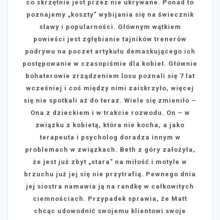
co skrzętnie jest przez nie ukrywane. Ponad to
poznajemy „koszty” wybijania się na świecznik
sławy i popularności. Głównym wątkiem
powieści jest zgłębianie tajników trenerów
podrywu na poczet artykułu demaskującego ich
postępowanie w czasopiśmie dla kobiet. Głównie
bohaterowie zrządzeniem losu poznali się 7 lat
wcześniej i coś między nimi zaiskrzyło, więcej
się nie spotkali aż do teraz. Wiele się zmieniło –
Ona z dzieckiem i w trakcie rozwodu. On – w
związku z kobietą, która nie kocha, a jako
terapeuta i psycholog doradza innym w
problemach w związkach. Beth z góry założyła,
że jest już zbyt „stara” na miłość i motyle w
brzuchu już jej się nie przytrafią. Pewnego dnia
jej siostra namawia ją na randkę w całkowitych
ciemnościach. Przypadek sprawia, że Matt
chcąc udowodnić swojemu klientowi swoje