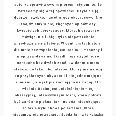
autorka sprawiła swoim piórem i stylem, to, że
zatracamy się w tej opowieści. Czyta się ją
dobrze i szybko, nawet wręcz ekspresowo. Nie
znajdziemy w niej zbędnych opisów czy
kwiecistych upiększaczy, których szczerze
mówiąc, nie lubię i tylko niepotrzebnie
przedłużają całą fabułę. W centrum tej historii
dla mnie bez wątpienia jest Besim — mroczny i
nieprzewidywalny. Skradł moje czytelnicze
serducho bez dwóch zdań. Ewidentnie mam
słabość do takich bohaterów, którzy nie należą
do przykładnych obywateli i nie jedno mają na
sumieniu, ale jak już kochają to na zabój. I to
właśnie Besim jest ucieleśnieniem tej
obsesyjnej, intensywnej miłości, która potrafi
być zarówno piękna, jak i no cóż, niepokojąca.
To takie wybuchowe połączenie, które
niesamowicie przyciąga. Spędziłam z tą książką