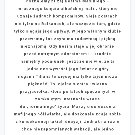
Poznajemy bliżej Besima Mesiniego –
mrocznego księcia albańskiej mafii, który nie
uznaje żadnych kompromisów. Sieje postrach
nie tylko na Bałkanach, ale wszędzie tam, gdzie
tylko sięgają jego wpływy. W jego własnym klubie
przewrotny los zsyła mu rudowłosą i piękną
nieznajomą. Gdy Besim staje w jej obronie
przed natrętnym adoratorem i… kradnie
namiętny pocałunek, jeszcze nie wie, że ta
jedna noc wywróci jego świat do góry
nogami.Tihana to więcej niż tylko tajemnicza
piękność. To lojalna siostra i wierna
przyjaciółka, która po latach spędzonych w
zamkniętym internacie wraca
do „normalnego” życia. Marzy o ucieczce z
mafijnego półświatka, ale doskonale zdaje sobie
z konsekwencji takich decyzji. Jednak na razie
chce niezapomnianych wakacji, ale jedno