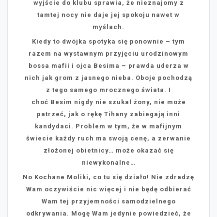
wyjście do klubu sprawia, że nieznajomy z
tamtej nocy nie daje jej spokoju nawet w
myślach.
Kiedy to dwójka spotyka się ponownie – tym
razem na wystawnym przyjęciu urodzinowym
bossa mafii i ojca Besima – prawda uderza w
nich jak grom z jasnego nieba. Oboje pochodzą
z tego samego mrocznego świata. I
choć Besim nigdy nie szukał żony, nie może
patrzeć, jak o rękę Tihany zabiegają inni
kandydaci. Problem w tym, że w mafijnym
świecie każdy ruch ma swoją cenę, a zerwanie
złożonej obietnicy… może okazać się
niewykonalne…
No Kochane Moliki, co tu się działo! Nie zdradzę
Wam oczywiście nic więcej i nie będę odbierać
Wam tej przyjemności samodzielnego
odkrywania. Mogę Wam jedynie powiedzieć, że