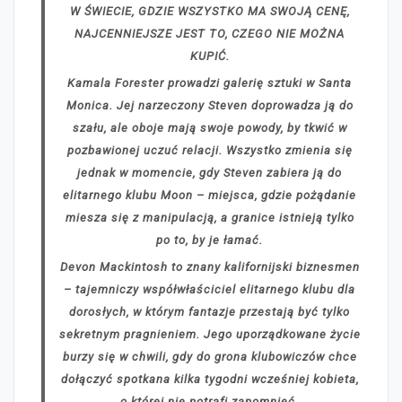
W ŚWIECIE, GDZIE WSZYSTKO MA SWOJĄ CENĘ,
NAJCENNIEJSZE JEST TO, CZEGO NIE MOŻNA
KUPIĆ.
Kamala Forester prowadzi galerię sztuki w Santa
Monica. Jej narzeczony Steven doprowadza ją do
szału, ale oboje mają swoje powody, by tkwić w
pozbawionej uczuć relacji. Wszystko zmienia się
jednak w momencie, gdy Steven zabiera ją do
elitarnego klubu Moon – miejsca, gdzie pożądanie
miesza się z manipulacją, a granice istnieją tylko
po to, by je łamać.
Devon Mackintosh to znany kalifornijski biznesmen
– tajemniczy współwłaściciel elitarnego klubu dla
dorosłych, w którym fantazje przestają być tylko
sekretnym pragnieniem. Jego uporządkowane życie
burzy się w chwili, gdy do grona klubowiczów chce
dołączyć spotkana kilka tygodni wcześniej kobieta,
o której nie potrafi zapomnieć.