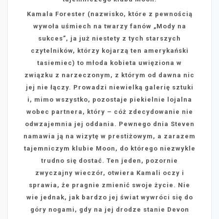
Kamala Forester (nazwisko, które z pewnością
wywoła uśmiech na twarzy fanów „Mody na
sukces”, ja już niestety z tych starszych
czytelników, którzy kojarzą ten amerykański
tasiemiec) to młoda kobieta uwięziona w
związku z narzeczonym, z którym od dawna nic
jej nie łączy. Prowadzi niewielką galerię sztuki
i, mimo wszystko, pozostaje piekielnie lojalna
wobec partnera, który – cóż zdecydowanie nie
odwzajemnia jej oddania. Pewnego dnia Steven
namawia ją na wizytę w prestiżowym, a zarazem
tajemniczym klubie Moon, do którego niezwykle
trudno się dostać. Ten jeden, pozornie
zwyczajny wieczór, otwiera Kamali oczy i
sprawia, że pragnie zmienić swoje życie. Nie
wie jednak, jak bardzo jej świat wywróci się do
góry nogami, gdy na jej drodze stanie Devon