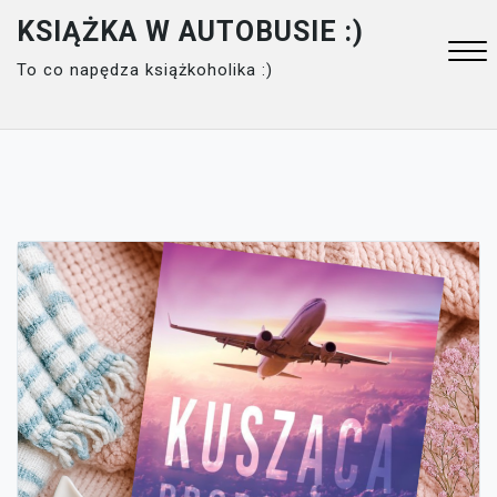
Skip
KSIĄŻKA W AUTOBUSIE :)
to
To co napędza książkoholika :)
content
Close
Menu