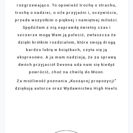
rozgrzewająco. To opowieść trochę o strachu,
trochę o nadziei, o sile przyjaźni i, oczywiście,
przede wszystkim o pięknej i namiętnej miłości.
Spędziłam z nią naprawdę świetny czas i
szczerze mogę Wam ją polecić, zwłaszcza że
dzięki krótkim rozdziałom, które swoją drogą
bardzo lubię w książkach, czyta się ją
ekspresowo. A ja mam nadzieję, że za sprawą
dwóch przyjaciół Devona uda nam się kiedyś
powrócić, choć na chwilę do Moon.
Za możliwość poznania „Kuszącej propozycji”
dziękuję autorce oraz Wydawnictwu High Heels
.