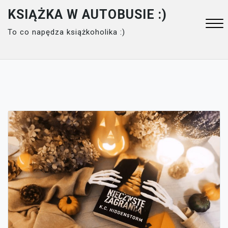
Skip
KSIĄŻKA W AUTOBUSIE :)
to
To co napędza książkoholika :)
content
Close
Menu