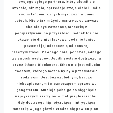
swojego byłego partnera, który ulotnił się
szybciej niż mgła, sprzedaje swoje ciało i umila
swoim tańcem różnych mężczyzn w domu
uciech. Nie o takim życiu marzyła, od zawsze
chciała być zawodową tancerką z
perspektywami na przyszłość. Jednak los nie
okazał się dla niej łaskawy. Jedynie taniec
pozostał jej odskocznią od ponurej
rzeczywistości. Pewnego dnia, podczas jednego
ze swoich występów, Judith zostaje dostrzeżona
przez Ethana Blackmora. Ethan nie jest milusim
facetem, którego można by było przedstawić
rodzicom. Jest bezwzględnym, bardzo
niebezpiecznym i nieznoszącym sprzeciwu
gangsterem. Ambicja pcha go po sięgnięcie
najwyższych szczytów w mafijnej hierarchii.
Gdy dostrzega hipnotyzującą i intrygującą
tancerkę w jego głowie zradza się pewien plan i