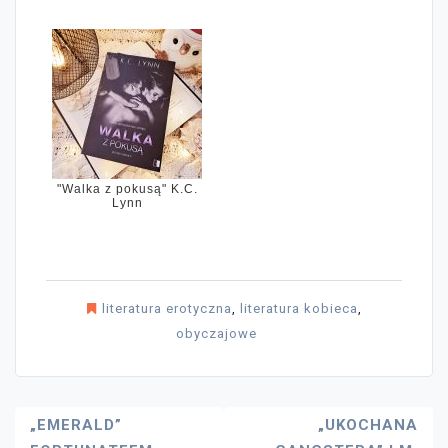
"Walka z pokusą" K.C.
Lynn
literatura erotyczna
,
literatura kobieca
,
obyczajowe
Nawigacja
„EMERALD”
„UKOCHANA