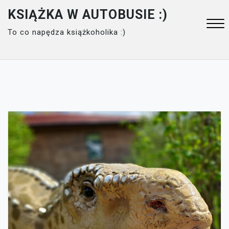
Skip
KSIĄŻKA W AUTOBUSIE :)
to
To co napędza książkoholika :)
content
Close
Menu