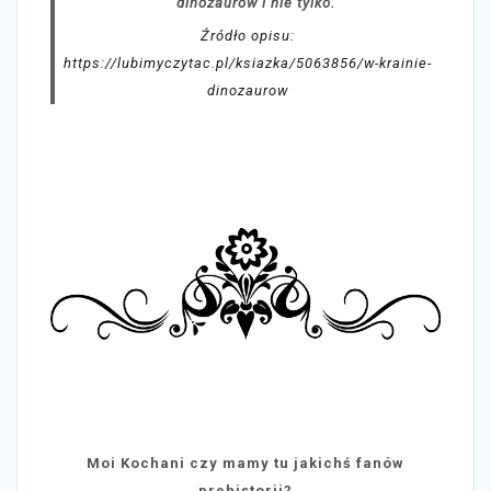
dinozaurów i nie tylko.
Źródło opisu:
https://lubimyczytac.pl/ksiazka/5063856/w-krainie-
dinozaurow
Moi Kochani czy mamy tu jakichś fanów
prehistorii?