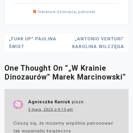
literatura dziecięca
,
patronat
Nawigacja
„FU#K UP” PAULINA
„ANTONIO VENTURI”
ŚWIST
KAROLINA WILCZĘGA
Wpisu
One Thought On “
„W Krainie
Dinozaurów” Marek Marcinowski
”
Agnieszka Kaniuk
pisze:
3 maja, 2023 o 9:13 pm
Cieszę się, że możemy wspólnie patronować
tak wspaniałej książeczce.