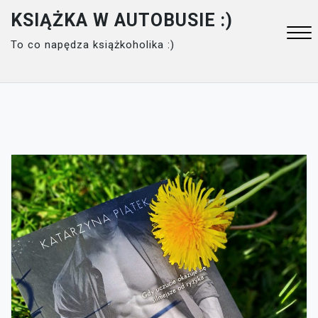
Skip
KSIĄŻKA W AUTOBUSIE :)
to
To co napędza książkoholika :)
content
Close
Menu