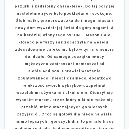
pazurki i zadziorny charakterek. Do tej pory jej
nastoletnie życie było poukładane i spokojne.
Ślub matki, przeprowadzka do innego miasta i
nowy dom wywrócił jej świat do góry nogami. A
najbardziej winny tego był ON — Mason Hale,
którego pierwszy raz zobaczyła na weselu i
zdecydowanie daleko mu było w tym momencie
do ideału. Od samego początku młody
mężczyzna zastraszał i odstraszał od
siebie Addison. Sprawiał wrażenie
zbuntowanego i nieobliczalnego, dodatkowo
większość swoich wybryków uzupełniał
wszelakimi używkami i alkoholem. Otoczył się
wysokim murem, przez który nikt nie może się
przebić, mimo otaczających go wiernych
przyjaciół. Choć są gotowi dla niego na wiele
mimo lepszych i gorszych dni, to pomału tracą
nad nim kontrolę. Addison początkowo stara się