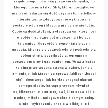
zagubionego i obwiniającego się chłopaka, do
którego dociera tylko ONA, której początkowo
nie trawi, zdarza się dość często i to nie tylko w
literaturze, to zdecydowanie wykreowane
postacie Addison i Masona nie da się nie lubić.
Oboje są dość złożeni, zwłaszcza on, który nosi
w sobie tragiczne doświadczenia i bolące
tajemnice. Oczywiście popełniają błędy i
upadają. Mierzą się bezpośrednio i pośrednio z
bólem straty, bezsilnością, ogromnym
poczuciem winy i uzależnieniem. Wraz z każdą
kolejną przerzuconą stroną widzimy, jak się
zmieniają, jak Mason za sprawą Addison „budzi
się” i dostrzega, jak bardzo pragnął ukarać
samego siebie, karząc przy tym również
najbliższych. Historia tej dwójki to opowieść o
trudnej miłości, nałogu, walce z samym sobą,
winie i wybaczeniu oraz o wielkiej sile i