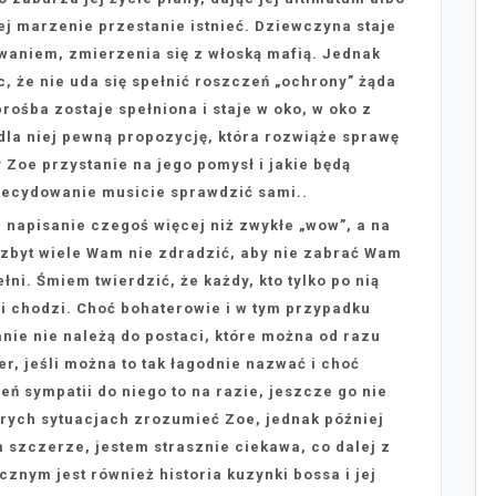
ej marzenie przestanie istnieć. Dziewczyna staje
aniem, zmierzenia się z włoską mafią. Jednak
 że nie uda się spełnić roszczeń „ochrony” żąda
prośba zostaje spełniona i staje w oko, w oko z
la niej pewną propozycję, która rozwiąże sprawę
Zoe przystanie na jego pomysł i jakie będą
decydowanie musicie sprawdzić sami..
 napisanie czegoś więcej niż zwykłe „wow”, a na
 zbyt wiele Wam nie zdradzić, aby nie zabrać Wam
łni. Śmiem twierdzić, że każdy, kto tylko po nią
i chodzi. Choć bohaterowie i w tym przypadku
nie nie należą do postaci, które można od razu
er, jeśli można to tak łagodnie nazwać i choć
eń sympatii do niego to na razie, jeszcze go nie
rych sytuacjach zrozumieć Zoe, jednak później
 szczerze, jestem strasznie ciekawa, co dalej z
znym jest również historia kuzynki bossa i jej