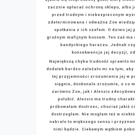
zacznie opłacać ochronę sklepu, albo j
przed trudnym i niebezpiecznym wyzw
zdeterminowana i odważna Zoe wiedząc,
spotkania z ich szefem. O dziwo jej 
groźnym mafijnym bossem. Ten zaś ma d
bandyckiego haraczu. Jednak czy 
konsekwencje jej decyzji, z
Największą chyba trudność sprawiło mi
dodatek bardzo zależało mi na tym, aby
tej przyjemności zrozumienia jej w pe
sięgnie, doskonale zrozumie, o co m
zarówno Zoe, jak i Alessio zdecydowa
polubić. Alessio ma trudny charakt
próbowałam dostrzec, chociaż jakiś ci
dostrzegłam. Nie mogłam też w niektó
nabrało to większego sensu i przyznam
nimi będzie. Ciekawym wątkiem poboc