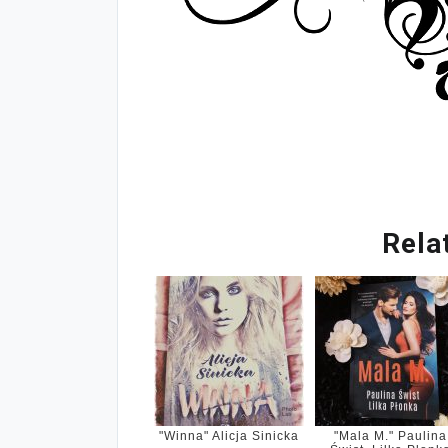
Rela
"Winna" Alicja Sinicka
"Mala M." Paulina