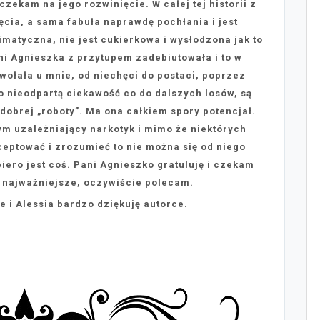
ekam na jego rozwinięcie. W całej tej historii z
ęcia, a sama fabuła naprawdę pochłania i jest
imatyczna, nie jest cukierkowa i wysłodzona jak to
ni Agnieszka z przytupem zadebiutowała i to w
ywołała u mnie, od niechęci do postaci, poprzez
 nieodpartą ciekawość co do dalszych losów, są
brej „roboty”. Ma ona całkiem spory potencjał.
m uzależniający narkotyk i mimo że niektórych
kceptować i zrozumieć to nie można się od niego
iero jest coś. Pani Agnieszko gratuluję i czekam
i najważniejsze, oczywiście polecam.
 i Alessia bardzo dziękuję autorce.