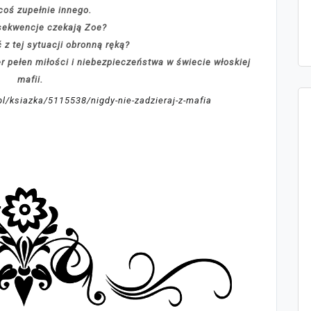
coś zupełnie innego.
sekwencje czekają Zoe?
 z tej sytuacji obronną ręką?
er pełen miłości i niebezpieczeństwa w świecie włoskiej
mafii.
pl/ksiazka/5115538/nigdy-nie-zadzieraj-z-mafia