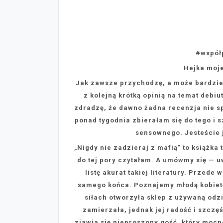
#współ
Hejka moje
Jak zawsze przychodzę, a może bardzie
z kolejną krótką opinią na temat debi
zdradzę, że dawno żadna recenzja nie sp
ponad tygodnia zbierałam się do tego i 
sensownego. Jesteście j
„Nigdy nie zadzieraj z mafią” to książka 
do tej pory czytałam. A umówmy się — u
listę akurat takiej literatury. Przede
samego końca. Poznajemy młodą kobietę 
siłach otworzyła sklep z używaną odzi
zamierzała, jednak jej radość i szczęś
zjawia się nieproszony gość, który mocno