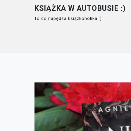
Skip
KSIĄŻKA W AUTOBUSIE :)
to
To co napędza książkoholika :)
content