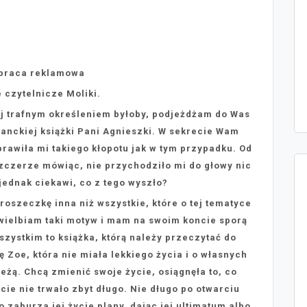
praca reklamowa
 czytelnicze Moliki.
j trafnym określeniem byłoby, podjeżdżam do Was
utanckiej książki Pani Agnieszki. W sekrecie Wam
rawiła mi takiego kłopotu jak w tym przypadku. Od
szczerze mówiąc, nie przychodziło mi do głowy nic
ednak ciekawi, co z tego wyszło?
troszeczkę inna niż wszystkie, które o tej tematyce
wielbiam taki motyw i mam na swoim koncie sporą
 wszystkim to książka, którą należy przeczytać do
Zoe, która nie miała lekkiego życia i o własnych
eżą. Chcą zmienić swoje życie, osiągnęła to, co
cie nie trwało zbyt długo. Nie długo po otwarciu
 zaburza jej życie plany, dając jej ultimatum albo