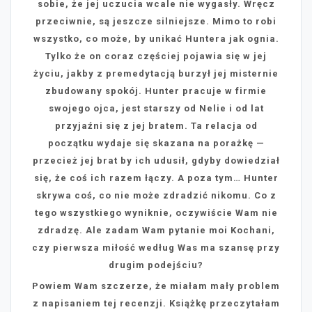
sobie, że jej uczucia wcale nie wygasły. Wręcz
przeciwnie, są jeszcze silniejsze. Mimo to robi
wszystko, co może, by unikać Huntera jak ognia.
Tylko że on coraz częściej pojawia się w jej
życiu, jakby z premedytacją burzył jej misternie
zbudowany spokój.
Hunter pracuje w firmie
swojego ojca, jest starszy od Nelie i od lat
przyjaźni się z jej bratem. Ta relacja od
początku wydaje się skazana na porażkę —
przecież jej brat by ich udusił, gdyby dowiedział
się, że coś ich razem łączy. A poza tym… Hunter
skrywa coś, co nie może zdradzić nikomu.
Co z
tego wszystkiego wyniknie, oczywiście Wam nie
zdradzę. Ale zadam Wam pytanie moi Kochani,
czy pierwsza miłość według Was ma szansę przy
drugim podejściu?
Powiem Wam szczerze, że miałam mały problem
z napisaniem tej recenzji. Książkę przeczytałam