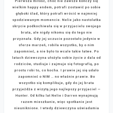
Pierwsza miłość, choć nie zawsze kończy się
wielkim happy endem, potrafi zostawić po sobie
głęboki ślad, który potrafi wrócić w najmniej
spodziewanym momencie. Nelie jako nastolatka
skrycie podkochiwała się w przyjacielu swojego
brata, ale nigdy nikomu się do tego nie
przyznała. Gdy jej uczucie pozostało jedynie w
sferze marzeń, robiła wszystko, by o nim
zapomnieć, a nie było to wcale takie łatwe. Po
latach dziewczyna ułożyła sobie życie z dala od
rodziców, studiuje i zajmuje się fotografią, po
prostu robi to, co kocha. I prawie jej się udało
zapomnieć o NIM … no właśnie prawie.
Bo
wszystko się komplikuje, gdy do jej brata
przyjeżdża z wizytą jego najlepszy przyjaciel —
Hunter. Od kilku lat Nelie i Darren wynajmują
razem mieszkanie, więc spotkanie jest
nieuniknione. I wtedy dziewczyna uświadamia