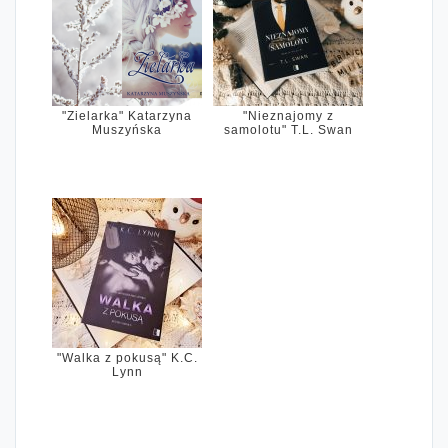
"Zielarka" Katarzyna
"Nieznajomy z
Muszyńska
samolotu" T.L. Swan
"Walka z pokusą" K.C.
Lynn