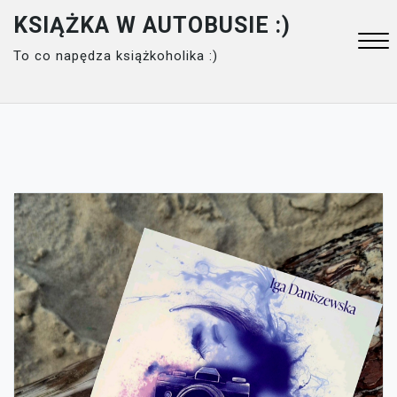
Skip
KSIĄŻKA W AUTOBUSIE :)
to
To co napędza książkoholika :)
content
Close
Menu