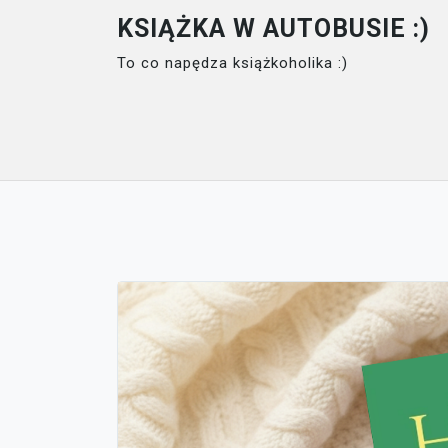
Skip
KSIĄŻKA W AUTOBUSIE :)
to
To co napędza książkoholika :)
content