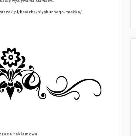
lnością wykrywania kłamstw…
ksiazek.pl/ksiazka/blysk-innego-miekka/
praca reklamowa