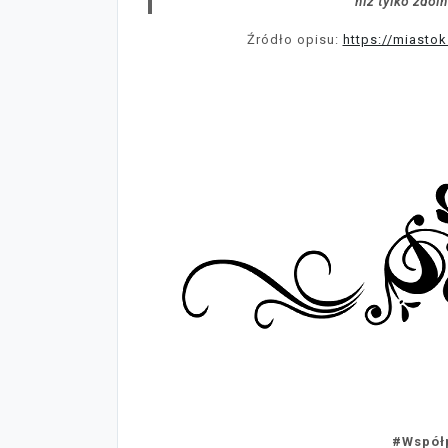
niż tylko zdo
Źródło opisu:
https://miasto
#Współ