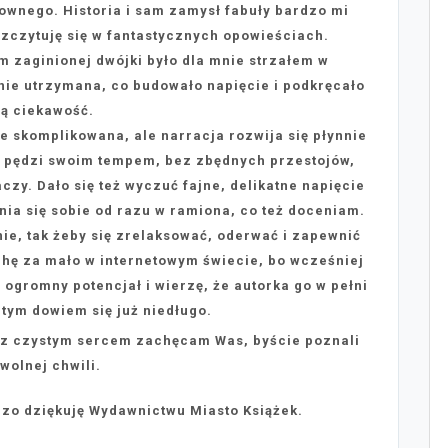
ownego. Historia i sam zamysł fabuły bardzo mi
ozczytuję się w fantastycznych opowieściach.
 zaginionej dwójki było dla mnie strzałem w
tnie utrzymana, co budowało napięcie i podkręcało
ą ciekawość.
ie skomplikowana, ale narracja rozwija się płynnie
a pędzi swoim tempem, bez zbędnych przestojów,
zy. Dało się też wyczuć fajne, delikatne napięcie
ia się sobie od razu w ramiona, co też doceniam.
nie, tak żeby się zrelaksować, oderwać i zapewnić
chę za mało w internetowym świecie, bo wcześniej
a ogromny potencjał i wierzę, że autorka go w pełni
 tym dowiem się już niedługo.
i z czystym sercem zachęcam Was, byście poznali
 wolnej chwili.
zo dziękuję Wydawnictwu Miasto Książek.