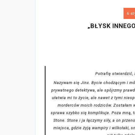
6 st
„BŁYSK INNEGO
Potrafię stwierdzić
Nazywam się Jinx. Bycie chodzącym i m
prywatnego detektywa, ale spójrzmy prawdz
ułatwia mi to życie, ale nawet z tymi nie
morderców moich rodziców. Zostałam wy
sprawa szybko się komplikuje. Poza mną, t
Stone. Stone i ja łączymy siły, a on prze
miejsca, gdzie żyją wampiry i wilkołaki, s