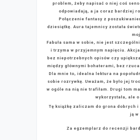
problem, żeby napisać o niej coś sens
odpowiadają, a ja coraz bardziej r
Połączenie fantasy z poszukiwaniem
dziesiątkę. Aura tajemnicy została świe
moj
Fabuła sama w sobie, nie jest szczególn
i trzyma w przyjemnym napięciu. Akcj
bez niepotrzebnych opisów czy upiększac
między głównymi bohaterami, bez rzucan
Dla mnie to, idealna lektura na popołud
sobie rozrywkę. Uważam, że było jej tro
w ogóle na nią nie trafiłam. Drugi tom m
wykorzystała, ale o
Tę książkę zaliczam do grona dobrych 
ją w
Za egzemplarz do recenzji bard