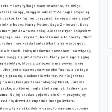
cie mi czy tylko ja mam wrażenie, że dzięki
 teraz swoją „drugą młodość”? Że nagle częściej
i… jakoś tak fajniej przyznać, że się po nie sięga?
wielkie boom. Harry Potter, Saga Zmierzch, Dary
o mam już dawno za sobą. Ale teraz tych książek w
ęcej i, nie ukrywam, bardzo mnie to cieszy. Choć
bredna i nie każda fantastyka trafia w mój gust.
o historii, którą niedawno poznałam i co więcej,
nie mogę się już doczekać, kiedy po niego sięgnę.
 detektyw, która z założenia nie powinna się
. Jinx jest niezawodna w swoim fachu, a do tego
ię z prawdą. Doskonale wie też, że nie jest tak
ę do niej kolejny zaniepokojony klient, Jinx ma
yszkę, po której nagle ślad zaginął. Jednak tym
ma. Na jej drodze pojawia się On — przystojny
przed nią drzwi do zupełnie innego świata…
łam z tą książką dobry czas, to miałam ogromny