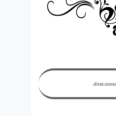
„Błysk inneg