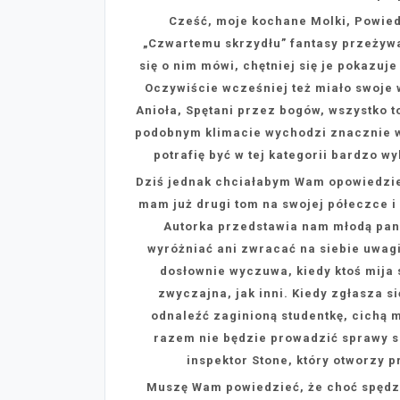
Cześć, moje kochane Molki, Powiedz
„Czwartemu skrzydłu” fantasy przeżywa
się o nim mówi, chętniej się je pokazuje 
Oczywiście wcześniej też miało swoje 
Anioła, Spętani przez bogów, wszystko t
podobnym klimacie wychodzi znacznie wi
potrafię być w tej kategorii bardzo wy
Dziś jednak chciałabym Wam opowiedzieć 
mam już drugi tom na swojej półeczce i 
Autorka przedstawia nam młodą panią
wyróżniać ani zwracać na siebie uwagi
dosłownie wyczuwa, kiedy ktoś mija s
zwyczajna, jak inni. Kiedy zgłasza si
odnaleźć zaginioną studentkę, cichą m
razem nie będzie prowadzić sprawy sa
inspektor Stone, który otworzy 
Muszę Wam powiedzieć, że choć spędzi