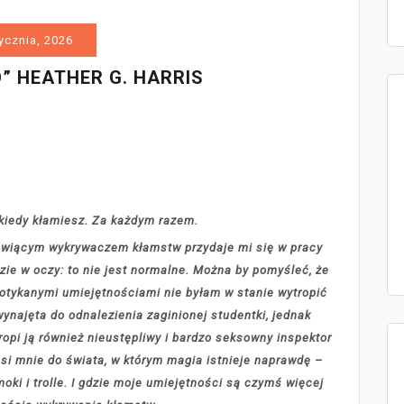
ycznia, 2026
” HEATHER G. HARRIS
, kiedy kłamiesz. Za każdym razem.
ówiącym wykrywaczem kłamstw przydaje mi się w pracy
ie w oczy: to nie jest normalne. Można by pomyśleć, że
spotykanymi umiejętnościami nie byłam w stanie wytropić
najęta do odnalezienia zaginionej studentki, jednak
ropi ją również nieustępliwy i bardzo seksowny inspektor
nosi mnie do świata, w którym magia istnieje naprawdę –
moki i trolle. I gdzie moje umiejętności są czymś więcej