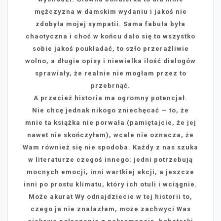
mężczyzna w damskim wydaniu i jakoś nie
zdobyła mojej sympatii. Sama fabuła była
chaotyczna i choć w końcu dało się to wszystko
sobie jakoś poukładać, to szło przeraźliwie
wolno, a długie opisy i niewielka ilość dialogów
sprawiały, że realnie nie mogłam przez to
przebrnąć.
A przecież historia ma ogromny potencjał.
Nie chcę jednak nikogo zniechęcać — to, że
mnie ta książka nie porwała (pamiętajcie, że jej
nawet nie skończyłam), wcale nie oznacza, że
Wam również się nie spodoba. Każdy z nas szuka
w literaturze czegoś innego: jedni potrzebują
mocnych emocji, inni wartkiej akcji, a jeszcze
inni po prostu klimatu, który ich otuli i wciągnie.
Może akurat Wy odnajdziecie w tej historii to,
czego ja nie znalazłam, może zachwyci Was