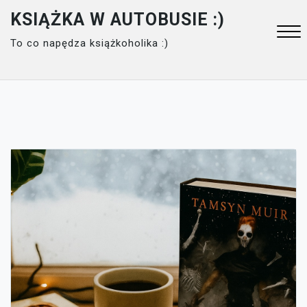
Skip
KSIĄŻKA W AUTOBUSIE :)
to
To co napędza książkoholika :)
content
Close
Menu