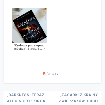
"Królowa podstępna i
mściwa" Stacia Stark
fantasy
Nawigacja
„DARKNESS. TERAZ
„ZAGADKI Z KRAINY
ALBO NIGDY” KINGA
ZWIERZAKÓW. DUCH
Wpisu