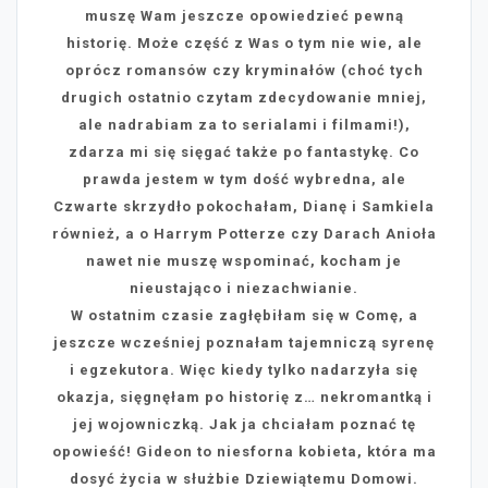
muszę Wam jeszcze opowiedzieć pewną
historię. Może część z Was o tym nie wie, ale
oprócz romansów czy kryminałów (choć tych
drugich ostatnio czytam zdecydowanie mniej,
ale nadrabiam za to serialami i filmami!),
zdarza mi się sięgać także po fantastykę. Co
prawda jestem w tym dość wybredna, ale
Czwarte skrzydło pokochałam, Dianę i Samkiela
również, a o Harrym Potterze czy Darach Anioła
nawet nie muszę wspominać, kocham je
nieustająco i niezachwianie.
W ostatnim czasie zagłębiłam się w Comę, a
jeszcze wcześniej poznałam tajemniczą syrenę
i egzekutora. Więc kiedy tylko nadarzyła się
okazja, sięgnęłam po historię z… nekromantką i
jej wojowniczką. Jak ja chciałam poznać tę
opowieść! Gideon to niesforna kobieta, która ma
dosyć życia w służbie Dziewiątemu Domowi.