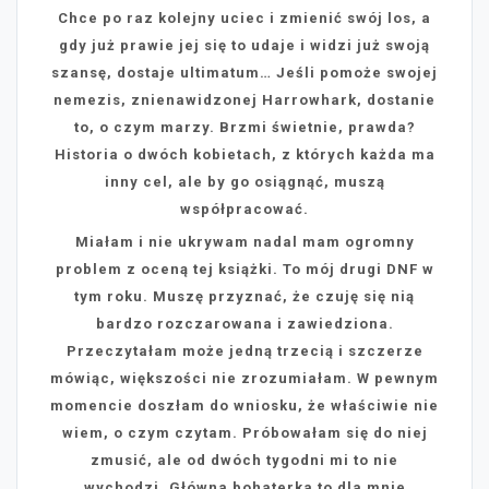
Chce po raz kolejny uciec i zmienić swój los, a
gdy już prawie jej się to udaje i widzi już swoją
szansę, dostaje ultimatum… Jeśli pomoże swojej
nemezis, znienawidzonej Harrowhark, dostanie
to, o czym marzy. Brzmi świetnie, prawda?
Historia o dwóch kobietach, z których każda ma
inny cel, ale by go osiągnąć, muszą
współpracować.
Miałam i nie ukrywam nadal mam ogromny
problem z oceną tej książki. To mój drugi DNF w
tym roku. Muszę przyznać, że czuję się nią
bardzo rozczarowana i zawiedziona.
Przeczytałam może jedną trzecią i szczerze
mówiąc, większości nie zrozumiałam. W pewnym
momencie doszłam do wniosku, że właściwie nie
wiem, o czym czytam. Próbowałam się do niej
zmusić, ale od dwóch tygodni mi to nie
wychodzi. Główna bohaterka to dla mnie