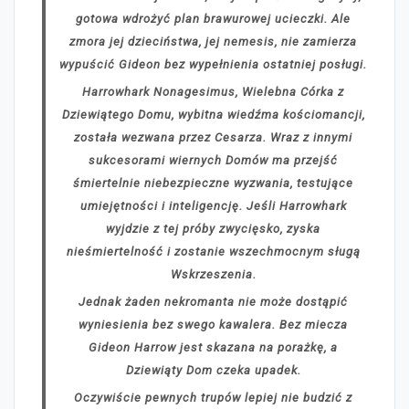
gotowa wdrożyć plan brawurowej ucieczki. Ale
zmora jej dzieciństwa, jej nemesis, nie zamierza
wypuścić Gideon bez wypełnienia ostatniej posługi.
Harrowhark Nonagesimus, Wielebna Córka z
Dziewiątego Domu, wybitna wiedźma kościomancji,
została wezwana przez Cesarza. Wraz z innymi
sukcesorami wiernych Domów ma przejść
śmiertelnie niebezpieczne wyzwania, testujące
umiejętności i inteligencję. Jeśli Harrowhark
wyjdzie z tej próby zwycięsko, zyska
nieśmiertelność i zostanie wszechmocnym sługą
Wskrzeszenia.
Jednak żaden nekromanta nie może dostąpić
wyniesienia bez swego kawalera. Bez miecza
Gideon Harrow jest skazana na porażkę, a
Dziewiąty Dom czeka upadek.
Oczywiście pewnych trupów lepiej nie budzić z