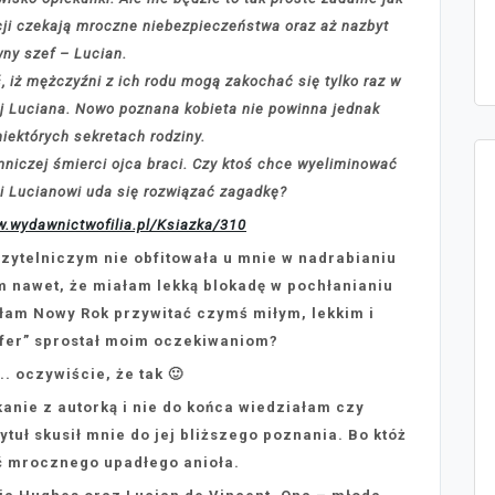
ji czekają mroczne niebezpieczeństwa oraz aż nazbyt
ny szef – Lucian.
, iż mężczyźni z ich rodu mogą zakochać się tylko raz w
lej Luciana. Nowo poznana kobieta nie powinna jednak
niektórych sekretach rodziny.
iczej śmierci ojca braci. Czy ktoś chce wyeliminować
i i Lucianowi uda się rozwiązać zagadkę?
w.wydawnictwofilia.pl/Ksiazka/310
ytelniczym nie obfitowała u mnie w nadrabianiu
m nawet, że miałam lekką blokadę w pochłanianiu
łam Nowy Rok przywitać czymś miłym, lekkim i
fer” sprostał moim oczekiwaniom?
oczywiście, że tak 🙂
kanie z autorką i nie do końca wiedziałam czy
ytuł skusił mnie do jej bliższego poznania. Bo któż
ć mrocznego upadłego anioła.