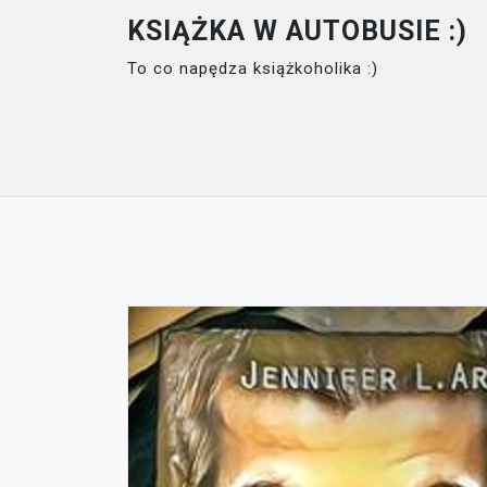
Skip
KSIĄŻKA W AUTOBUSIE :)
to
To co napędza książkoholika :)
content