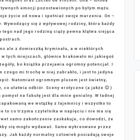
ia Hughes oraz Lucian de Vincent. Ona – młoda
atywnych emocji pozostawionych po byłym mężu.
woje życie od nowa i spełniać swoje marzenia. On –
y. Wywodzący się z wpływowej rodziny, która każdy
o tego nad jego rodziną ciąży pewna klątwa siejąca
postrach.
ns ale z domieszką kryminału, a w niektórych
 w tych miejscach, głównie brakowało mi jakiegoś
zegóły, bo książka przejawia ogromny potencjał. I
 czego mi trochę w niej zabrakło, i jest to jedyna
epić. Natomiast ogromnym plusem jest świetny,
, co ułatwia odbiór. Sceny erotyczne (a jakże 🙂 )
m pomysł na fabułę jest dla mnie genialny. W ładnej
 zapakowaną we wstążkę z tajemnicy i wszystko to
e to co trzyma czytelnika w napięciu i nie ma się
awet samo zakończenie zaskakuje, co dowodzi, że
jakby się mogło wydawać. Same wykreowane przez
skazy. Jak każdy normalny człowiek posiadają swoje