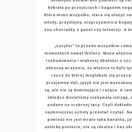
Głównymi bohaterami powieści są Jul
kobieta po przejściach i bagażem neg
Która mimo wszystko, stara się ułożyć s
młody, przystojny, nieprzyzwoicie bogat
zna chociażby z gazet czy telewizji. A d
„Lucyfer” to przede wszystkim roma
momentach nawet thilleru. Może właśnie
rozbudowania i większej dbałości o szc
odnoszę wrażenie, że właśnie to było tym
rzecz do której mogłabym się przycz
przyjemny styl, język nie jest wyszukany
są, ale nie są dominujące i rażące. A sa
okładce dostaliśmy niebywałą intrygę,
podane na srebrnej tacy. Czyli dokładni
najmniejszej ochoty przestać czytać. N
powieść nie jest wcale taka banalna, 
autorkę postacie, nie są idealne i bez 