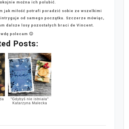
pokojnie można ich polubić.
ym jak miłość potrafi poradzić sobie ze wszelkimi
 intryguje od samego początku. Szczerze mówiąc,
m dalsze losy pozostałych braci de Vincent.
awdę polecam 🙂
ted Posts:
Ada
"Gdybyś nie istniała"
Katarzyna Małecka