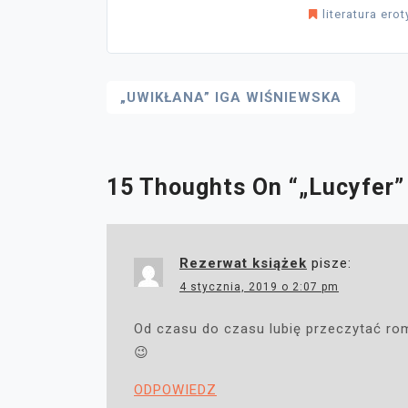
literatura ero
Nawigacja
„UWIKŁANA” IGA WIŚNIEWSKA
Wpisu
15 Thoughts On “
„Lucyfer”
Rezerwat książek
pisze:
4 stycznia, 2019 o 2:07 pm
Od czasu do czasu lubię przeczytać rom
😉
ODPOWIEDZ