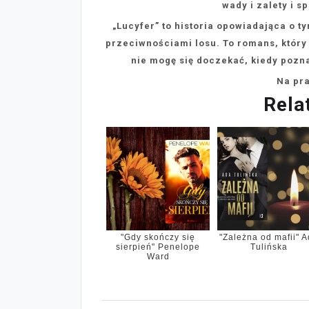
wady i zalety i s
„Lucyfer” to historia opowiadająca o t
przeciwnościami losu. To romans, który
nie mogę się doczekać, kiedy pozna
Na pr
Rela
"Gdy skończy się
"Zależna od mafii" 
sierpień" Penelope
Tulińska
Ward