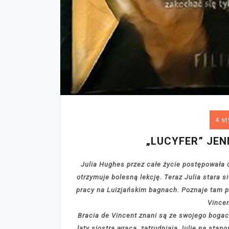
4 st
„LUCYFER” JEN
Julia Hughes przez całe życie postępowała 
otrzymuje bolesną lekcję. Teraz Julia stara 
pracy na Luizjańskim bagnach. Poznaje tam p
Vincen
Bracia de Vincent znani są ze swojego bogact
laty siostra wraca, zatrudniają Julię na stano