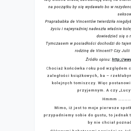
na początku by się wydawało bo w rezydenc
seksow
Praprababka de Vincentów twierdziła niegdyś
życiu i najwyraźniej nadeszła właśnie ko
dowiedzieć się o 
Tymczasem w posiadłości dochodzi do tajemn
rodzinę de Vincent? Czy Juli
Źródło opisu:
http://ww
C
hociaż końcówka roku pod względem cz
zaległości książkowych, ba – rzekłaby
kolejnych tomiszczy. Więc postanowi
przyjemnym. A czy „Lucy
Hmmm ………….. 
Mimo, iż jest to moje pierwsze spot
przypadniemy sobie do gustu, to jednak t
by nie chciał pozna