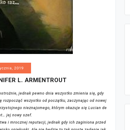
ycznia, 2019
NIFER L. ARMENTROUT
ostrożnie, jednak pewno dnia wszystko zmienia się, gdy
się rozpocząć wszystko od początku, zaczynając od nowej
rzystojnego nieznajomego, którym okazuje się Lucian de
t… jej nowy szef.
wa i mrocznej reputacji, jednak gdy ich zaginiona przed
wisko opiekunki. Ale nie będzie to tak proste zadanie jak