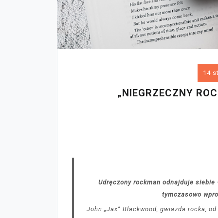
14 s
„NIEGRZECZNY ROC
Udręczony rockman odnajduje siebie –
tymczasowo wpro
John „Jax” Blackwood, gwiazda rocka, od 