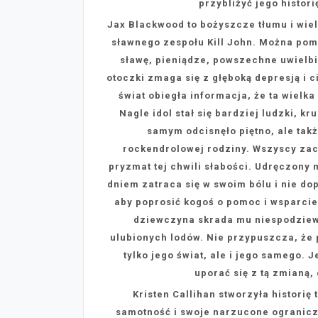
przybliżyć jego histori
Jax Blackwood to bożyszcze tłumu i wielk
sławnego zespołu Kill John. Można pomy
sławę, pieniądze, powszechne uwielbie
otoczki zmaga się z głęboką depresją i 
świat obiegła informacja, że ta wielk
Nagle idol stał się bardziej ludzki, kr
samym odcisnęło piętno, ale takż
rockendrolowej rodziny. Wszyscy zac
pryzmat tej chwili słabości. Udręczony 
dniem zatraca się w swoim bólu i nie do
aby poprosić kogoś o pomoc i wsparci
dziewczyna skrada mu niespodziew
ulubionych lodów. Nie przypuszcza, że 
tylko jego świat, ale i jego samego. 
uporać się z tą zmianą, 
Kristen Callihan stworzyła historię 
samotność i swoje narzucone ogranicze