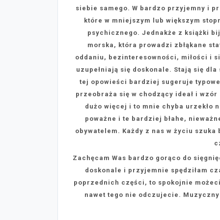
siebie samego. W bardzo przyjemny i pr
które w mniejszym lub większym stop
psychicznego. Jednakże z książki bi
morska, która prowadzi zbłąkane sta
oddaniu, bezinteresowności, miłości i si
uzupełniają się doskonale. Stają się dla
tej opowieści bardziej sugeruje typow
przeobraża się w chodzący ideał i wzór
dużo więcej i to mnie chyba urzekło 
poważne i te bardziej błahe, nieważn
obywatelem. Każdy z nas w życiu szuka 
c
Zachęcam Was bardzo gorąco do sięgnię
doskonale i przyjemnie spędziłam cza
poprzednich części, to spokojnie możeci
nawet tego nie odczujecie. Muzyczny