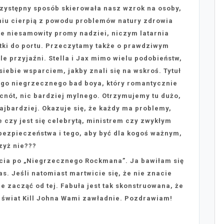
zystępny sposób skierowała nasz wzrok na osoby,
niu cierpią z powodu problemów natury zdrowia
je niesamowity promy nadziei, niczym latarnia
tki do portu. Przeczytamy także o prawdziwym
le przyjaźni. Stella i Jax mimo wielu podobieństw,
 siebie wsparciem, jakby znali się na wskroś. Tytuł
ego niegrzecznego bad boya, który romantycznie
 cnót, nic bardziej mylnego. Otrzymujemy tu dużo,
najbardziej. Okazuje się, że każdy ma problemy,
e czy jest się celebrytą, ministrem czy zwykłym
bezpieczeństwa i tego, aby być dla kogoś ważnym,
zyż nie???
cia po „Niegrzecznego Rockmana”. Ja bawiłam się
s. Jeśli natomiast martwicie się, że nie znacie
e zacząć od tej. Fabuła jest tak skonstruowana, że
 świat Kill Johna Wami zawładnie. Pozdrawiam!