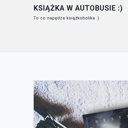
Skip
KSIĄŻKA W AUTOBUSIE :)
to
To co napędza książkoholika :)
content