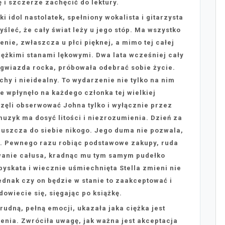
ę i szczerze zachęcić do lektury.
i idol nastolatek, spełniony wokalista i gitarzysta
śleć, że cały świat leży u jego stóp. Ma wszystko
nie, zwłaszcza u płci pięknej, a mimo tej całej
ciężkimi stanami lękowymi. Dwa lata wcześniej cały
a gwiazda rocka, próbowała odebrać sobie życie.
uchy i nieidealny. To wydarzenie nie tylko na nim
e wpłynęło na każdego członka tej wielkiej
zęli obserwować Johna tylko i wyłącznie przez
muzyk ma dosyć litości i niezrozumienia. Dzień za
puszcza do siebie nikogo. Jego duma nie pozwala,
e. Pewnego razu robiąc podstawowe zakupy, ruda
anie całusa, kradnąc mu tym samym pudełko
pyskata i wiecznie uśmiechnięta Stella zmieni nie
Jednak czy on będzie w stanie to zaakceptować i
dowiecie się, sięgając po książkę.
trudną, pełną emocji, ukazała jaka ciężka jest
nia. Zwróciła uwagę, jak ważna jest akceptacja