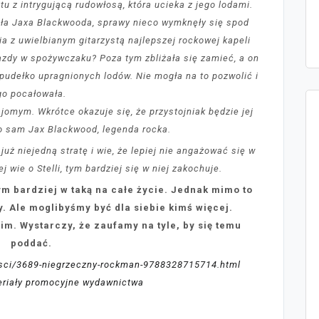
tu z intrygującą rudowłosą, która ucieka z jego lodami.
kała Jaxa Blackwooda, sprawy nieco wymknęły się spod
nia z uwielbianym gitarzystą najlepszej rockowej kapeli
azdy w spożywczaku? Poza tym zbliżała się zamieć, a on
 pudełko upragnionych lodów. Nie mogła na to pozwolić i
go pocałowała.
jomym. Wkrótce okazuje się, że przystojniak będzie jej
o sam Jax Blackwood, legenda rocka.
już niejedną stratę i wie, że lepiej nie angażować się w
wie o Stelli, tym bardziej się w niej zakochuje.
ym bardziej w taką na całe życie. Jednak mimo to
. Ale moglibyśmy być dla siebie kimś więcej.
im. Wystarczy, że zaufamy na tyle, by się temu
poddać.
osci/3689-niegrzeczny-rockman-9788328715714.html
teriały promocyjne wydawnictwa