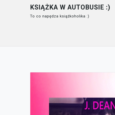
Skip
KSIĄŻKA W AUTOBUSIE :)
to
To co napędza książkoholika :)
content