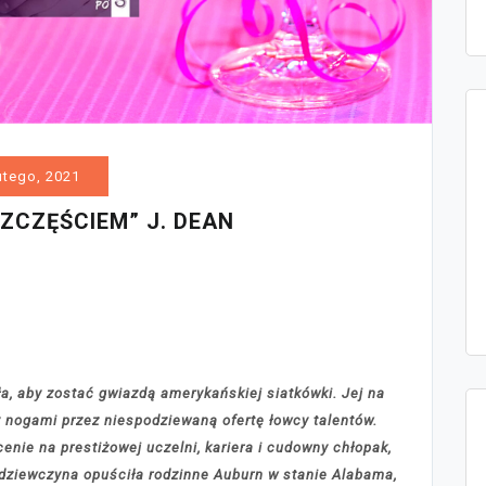
utego, 2021
ZCZĘŚCIEM” J. DEAN
ła, aby zostać gwiazdą amerykańskiej siatkówki. Jej na
y nogami przez niespodziewaną ofertę łowcy talentów.
cenie na prestiżowej uczelni, kariera i cudowny chłopak,
 dziewczyna opuściła rodzinne Auburn w stanie Alabama,