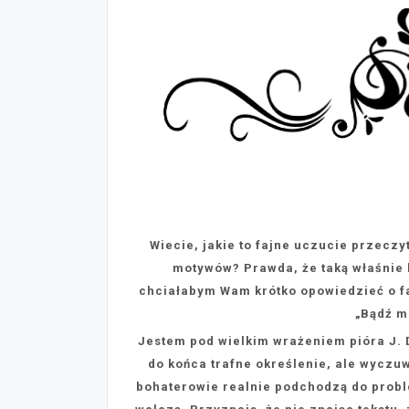
Wiecie, jakie to fajne uczucie przecz
motywów? Prawda, że taką właśnie k
chciałabym Wam krótko opowiedzieć o fa
„Bądź m
Jestem pod wielkim wrażeniem pióra J. D
do końca trafne określenie, ale wyczu
bohaterowie realnie podchodzą do probl