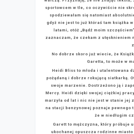
walczą. Przyznaję, że nie znając tekstu,
sportowcem w tle, co oczywiście nie skreś
spodziewałam się natomiast absolutnie
gdyż nie jest to już któraś tam książka 
latami, otóż „Bądź moim szczęściem”
zaznaczam, że czekam z utęsknieniem na
z
No dobrze skoro już wiecie, że Książk
Garetta, to może w m
Heidi Bliss to młoda i utalentowana d
pożądaną i dobrze rokującą siatkarką. 
swoje marzenie. Dostrzeżono ją i zap
Mercy. Heidi dzięki swojej ciężkiej prac
marzyła od lat i nic nie jest w stanie je
na stacji benzynowej poznaje pewnego 
że w niedługim cz
Garett to mężczyzna, który próbuje 
ukochanej opuszcza rodzinne miasto i