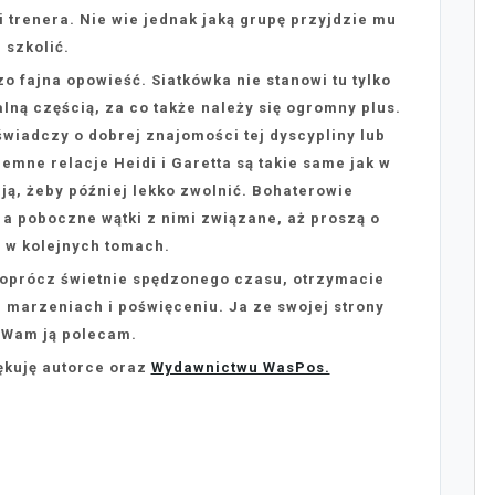
li trenera. Nie wie jednak jaką grupę przyjdzie mu
szkolić.
o fajna opowieść. Siatkówka nie stanowi tu tylko
alną częścią, za co także należy się ogromny plus.
wiadczy o dobrej znajomości tej dyscypliny lub
mne relacje Heidi i Garetta są takie same jak w
ą, żeby później lekko zwolnić. Bohaterowie
y a poboczne wątki z nimi związane, aż proszą o
 w kolejnych tomach.
 oprócz świetnie spędzonego czasu, otrzymacie
e, marzeniach i poświęceniu. Ja ze swojej strony
 Wam ją polecam.
ękuję autorce oraz
Wydawnictwu WasPos.