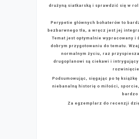
drużyną siatkarską i sprawdzić się w ro
Perypetie głównych bohaterów to bardz
bezbarwnego tła, a wręcz jest jej integr
Temat jest optymalnie wypracowany i ś
dobrym przygotowaniu do tematu. Wzaje
normalnym życiu, raz przyspieszaj
drugoplanowi są ciekawi i intrygując
rozwinięcie
Podsumowując, sięgając po tę książkę
niebanalną historię o miłości, sporci
bardzo
Za egzemplarz do recenzji dzi