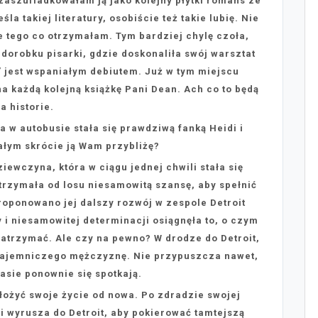
 zaszufladkowałam ją jako kolejny płytki romans ze
la takiej literatury, osobiście też takie lubię. Nie
 tego co otrzymałam. Tym bardziej chylę czoła,
w dorobku pisarki, gdzie doskonaliła swój warsztat
 jest wspaniałym debiutem. Już w tym miejscu
 każdą kolejną książkę Pani Dean. Ach co to będą
a historie.
a w autobusie stała się prawdziwą fanką Heidi i
ałym skrócie ją Wam przybliżę?
ziewczyna, która w ciągu jednej chwili stała się
Otrzymała od losu niesamowitą szansę, aby spełnić
roponowano jej dalszy rozwój w zespole Detroit
y i niesamowitej determinacji osiągnęła to, o czym
j zatrzymać. Ale czy na pewno? W drodze do Detroit,
tajemniczego mężczyznę. Nie przypuszcza nawet,
asie ponownie się spotkają.
ułożyć swoje życie od nowa. Po zdradzie swojej
 wyrusza do Detroit, aby pokierować tamtejszą