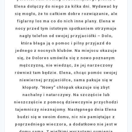
Elena dołączy do niego za kilka dni. Wydawać by
się mogło, że to całkiem dobre rozwiązanie, ale
figlarny los ma co do nich inne plany. Elena w
nocy przed tym istotnym spotkaniem otrzymuje
nagły telefon od swojej przyjaciółki – Dolo,
która błaga ją o pomoc i pilny przyjazd do
jednego z nocnych klubów. Na miejscu okazuje
się, że Dolores umówiła się z nowo poznanym
mężczyzną, nie wiedząc, że jej narzeczony
również tam będzie. Elena, chcąc pomóc swojej
niewiernej przyjaciółce, sama pakuje się w
kłopoty. ”Nowy” chłopak okazuje się zbyt
nachalny i natarczywy. Na szczęście lub
nieszczęście z pomocą dziewczynie przychodzi
tajemniczy nieznajomy. Następnego dnia Elena
budzi się w swoim domu, nic nie pamiętając z
poprzedniego wieczora, a dodatkowo nie jest w
domu sama. Z wielkimi wyrzutami sumienia