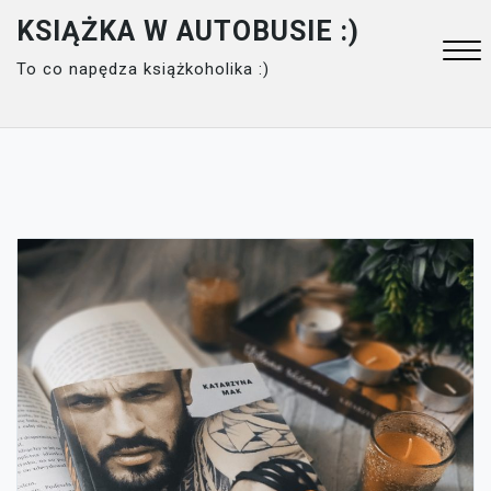
Skip
KSIĄŻKA W AUTOBUSIE :)
to
To co napędza książkoholika :)
content
Close
Menu