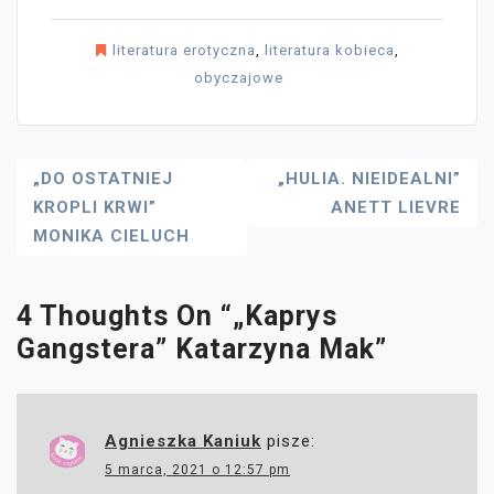
literatura erotyczna
,
literatura kobieca
,
obyczajowe
Nawigacja
„DO OSTATNIEJ
„HULIA. NIEIDEALNI”
KROPLI KRWI”
ANETT LIEVRE
Wpisu
MONIKA CIELUCH
4 Thoughts On “
„Kaprys
Gangstera” Katarzyna Mak
”
Agnieszka Kaniuk
pisze:
5 marca, 2021 o 12:57 pm