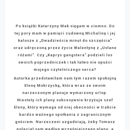
Po książki Katarzyny Mak sięgam w ciemno. Do
tej pory mam w pamięci cudowną Michalinę i jej
kalosze z „Dwadzieścia minut do szczęścia”
oraz udręczoną przez życie Walentynę z „Usłane
różami”. Czy „Kaprys gangstera” podzieli los
swoich poprzedniczek i tak łatwo nie opuści
mojego czytelniczego serca?
Autorka przedstawiłam nam tym razem spokojną
Elenę Mokrzycką, która wraz ze swoim
narzeczonym planuje wymarzony urlop.
Niestety ich plany sukcesywnie krzyżuje szef
Eleny, który wymaga od niej obecności w trakcie
bardzo ważnego spotkania z zagranicznym
gościem. Narzeczeni uzgadniają, żeby Tomasz
poleciał sam według wcześniejszego planu, a