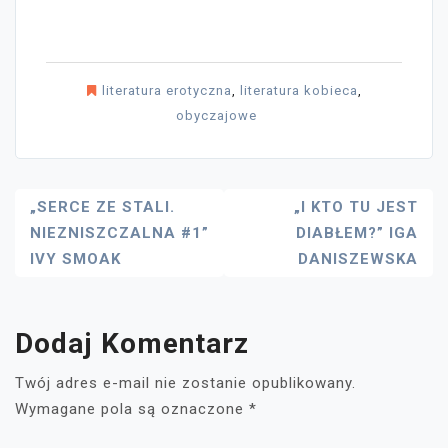
literatura erotyczna
,
literatura kobieca
,
obyczajowe
Nawigacja
„SERCE ZE STALI.
„I KTO TU JEST
NIEZNISZCZALNA #1”
DIABŁEM?” IGA
Wpisu
IVY SMOAK
DANISZEWSKA
Dodaj Komentarz
Twój adres e-mail nie zostanie opublikowany.
Wymagane pola są oznaczone
*