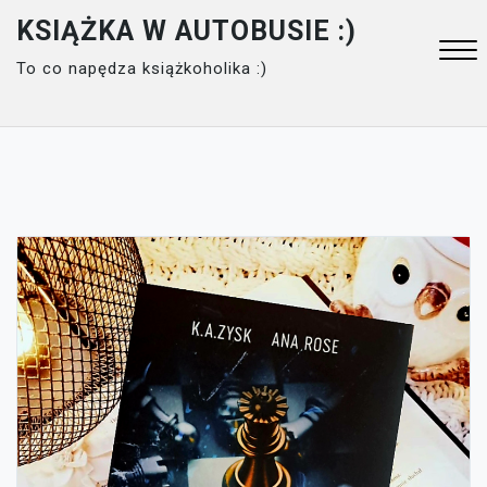
Skip
KSIĄŻKA W AUTOBUSIE :)
to
To co napędza książkoholika :)
content
Close
Menu