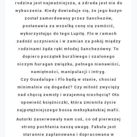
rodzina jest najważniejsza, a zdrada jest nie do
wybaczenia. Kiedy dowiaduje się, że jego kuzyn
został zamordowany przez Sanchezów,
postanawia za wszelką cenę się zemścić,
wykorzystując do tego Lupitę. Flo w ramach
zadość uczynienia i w zamian za pokój między
rodzinami żąda ręki młodej Sanchezówny. To
dopiero początek burzliwego i szalonego
niczym huragan związku, pełnego nienawiści,
namiętności, manipulacji i intryg.
Czy Guadalupe i Flo będą w stanie, chociaż
minimalnie się dogadać? Czy miłość zwycięży
nad chęcią zemsty i wzajemną niechęcią? Oto
opowieść księżniczki, która zmieniła życie
najpotężniejszego bossa meksykańskiej mafii.
Autorki zaserwowały nam coś, co od pierwszej
strony pochłania naszą uwagę. Fabuła jest
starannie zaplanowana i dopracowana w