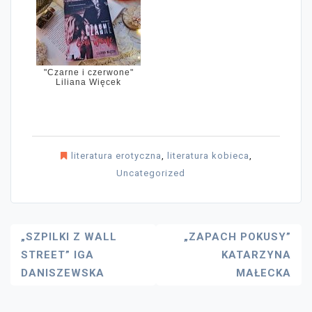
"Czarne i czerwone"
Liliana Więcek
literatura erotyczna
,
literatura kobieca
,
Uncategorized
Nawigacja
„SZPILKI Z WALL
„ZAPACH POKUSY”
STREET” IGA
KATARZYNA
Wpisu
DANISZEWSKA
MAŁECKA