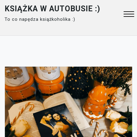
Skip
KSIĄŻKA W AUTOBUSIE :)
to
To co napędza książkoholika :)
content
Close
Menu