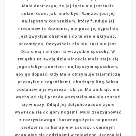
Mala dostrzega, że jej życie nie jest takie
cukierkowe, jak miało być. Ramzes jest jej
najlepszym kochankiem, który funduje jej
niesamowite doznania, ale poza jej sypialnią
jest zwykłym chamem i co tu wiele ukrywać,
przestępcą. Oczywiście dla niej taki nie jest.
Dba o nią i chroni na wszystkie sposoby. W
związku ze swoją działalnością Mala staje się
jego słabym punktem i najlepszym sposobem,
aby go dopaść. Gdy Mala otrzymuje tajemniczą
przesyłkę z pogróżkami, chodzący Bóg Seksu
postanawia ją wywieźć i ukryć. Ma zniknąć, nie
wychylać się i przede wszystkim ma nie rzucać
się w oczy. Odtąd jej dotychczasowe życie
wywraca się do góry nogami. Musi zrezygnować
z rozrywkowego i barwnego życia na poczet
siedzenia na kanapie w zaciszu domowym
wgapiając się godzinami w telewizor. Jedyną jej