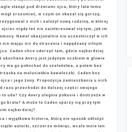
nagle stanąć pod drzwiami ojca, który lata temu
e mógł zrozumieć, w czym on okazał się gorszy,
rezygnował z nich i założył nową rodzinę, w której
ojciec nigdy też nie zainteresował się tym, jak im
 pomocy. Nawet okazjonalnie nie uczestniczył w ich
k nie mając nic do stracenia i napędzany silnym
jca. Caden chce uderzyć tam, gdzie najbardziej
eż ukochana Avery jest jedynym oczkiem w głowie
Avery ma go pokochać do szaleństwa, a potem bez
oztrzaska na malusieńkie kawałeczki. Caden bez
ojca i jego żony. Propozycja zamieszkania u nich
od razu przechodzi do dalszej części swojego
 to uda? Czy Avery ulegnie pokusie i dostrzeże w
ego brata? A może to Caden sparzy się przy tym
kim najbardziej?
ca i wyjątkowa historia, którą nie sposób odłożyć
siążki autorki, szczerze mówiąc, wcale mnie ten