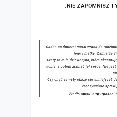
„NIE ZAPOMNISZ T
Caden po śmierci matki wraca do rodzinne
jego i matkę. Zamierza 
Avery to miła dziewczyna, która akceptuj
sobie, a potem złamać jej serce. Nie jes
ni
Czy chęć zemsty okaże się silniejsza? J
rzeczywiście sprawi
Źródło opisu: http://pascal.