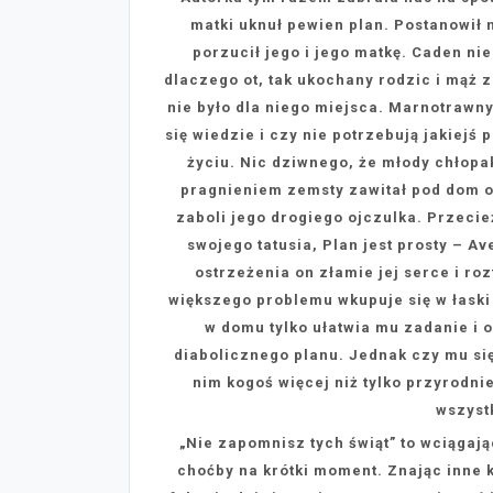
matki uknuł pewien plan. Postanowił 
porzucił jego i jego matkę. Caden ni
dlaczego ot, tak ukochany rodzic i mąż z
nie było dla niego miejsca. Marnotrawny 
się wiedzie i czy nie potrzebują jakiejś
życiu. Nic dziwnego, że młody chłopa
pragnieniem zemsty zawitał pod dom o
zaboli jego drogiego ojczulka. Przeci
swojego tatusia, Plan jest prosty – 
ostrzeżenia on złamie jej serce i r
większego problemu wkupuje się w łaski 
w domu tylko ułatwia mu zadanie i 
diabolicznego planu. Jednak czy mu się
nim kogoś więcej niż tylko przyrodni
wszyst
„Nie zapomnisz tych świąt” to wciągają
choćby na krótki moment. Znając inne k