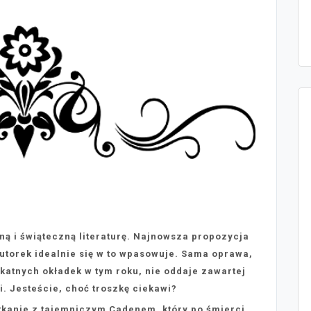
ną i świąteczną literaturę. Najnowsza propozycja
utorek idealnie się w to wpasowuje. Sama oprawa,
likatnych okładek w tym roku, nie oddaje zawartej
i. Jesteście, choć troszkę ciekawi?
tkanie z tajemniczym Cadenem, który po śmierci