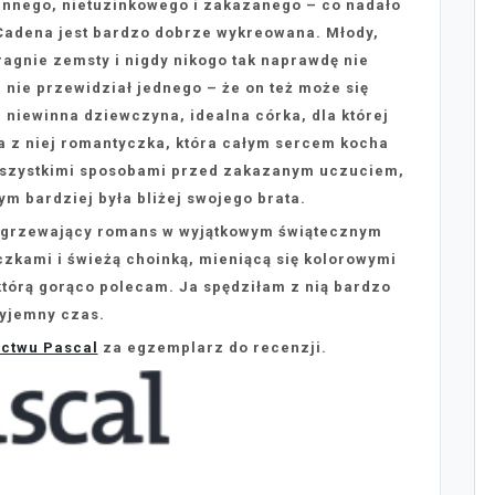
ś innego, nietuzinkowego i zakazanego – co nadało
 Cadena jest bardzo dobrze wykreowana. Młody,
ragnie zemsty i nigdy nikogo tak naprawdę nie
 nie przewidział jednego – że on też może się
i niewinna dziewczyna, idealna córka, dla której
a z niej romantyczka, która całym sercem kocha
 wszystkimi sposobami przed zakazanym uczuciem,
tym bardziej była bliżej swojego brata.
ozgrzewający romans w wyjątkowym świątecznym
zkami i świeżą choinką, mieniącą się kolorowymi
 którą gorąco polecam. Ja spędziłam z nią bardzo
yjemny czas.
ctwu Pascal
za egzemplarz do recenzji.