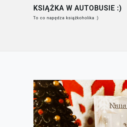
Skip
KSIĄŻKA W AUTOBUSIE :)
to
To co napędza książkoholika :)
content