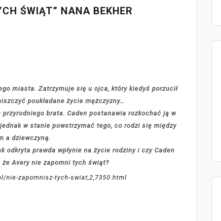
YCH ŚWIĄT” NANA BEKHER
go miasta. Zatrzymuje się u ojca, który kiedyś porzucił
zniszczyć poukładane życie mężczyzny…
e przyrodniego brata. Caden postanawia rozkochać ją w
t jednak w stanie powstrzymać tego, co rodzi się między
m a dziewczyną.
ak odkryta prawda wpłynie na życie rodziny i czy Caden
, że Avery nie zapomni tych świąt?
pl/nie-zapomnisz-tych-swiat,2,7350.html