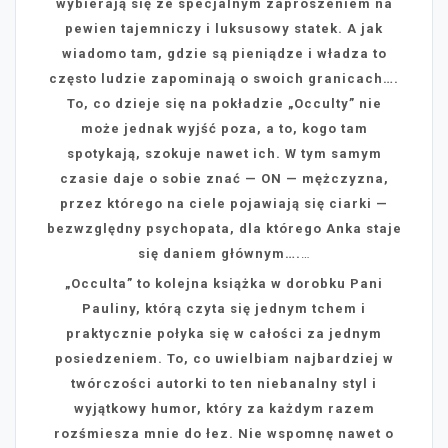
wybierają się ze specjalnym zaproszeniem na
pewien tajemniczy i luksusowy statek. A jak
wiadomo tam, gdzie są pieniądze i władza to
często ludzie zapominają o swoich granicach….
To, co dzieje się na pokładzie „Occulty” nie
może jednak wyjść poza, a to, kogo tam
spotykają, szokuje nawet ich. W tym samym
czasie daje o sobie znać — ON — mężczyzna,
przez którego na ciele pojawiają się ciarki —
bezwzględny psychopata, dla którego Anka staje
się daniem głównym….
…
„Occulta” to kolejna książka w dorobku Pani
Pauliny, którą czyta się jednym tchem i
praktycznie połyka się w całości za jednym
posiedzeniem. To, co uwielbiam najbardziej w
twórczości autorki to ten niebanalny styl i
wyjątkowy humor, który za każdym razem
rozśmiesza mnie do łez. Nie wspomnę nawet o