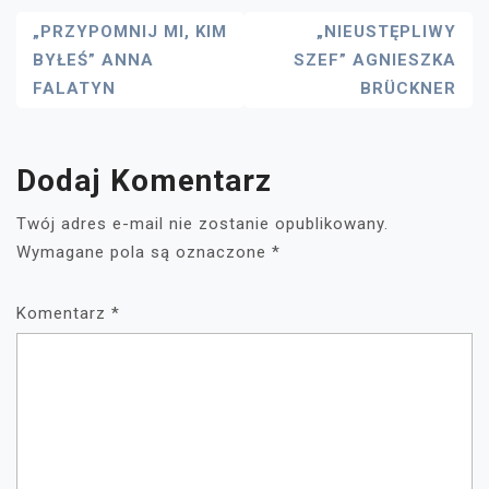
Nawigacja
„PRZYPOMNIJ MI, KIM
„NIEUSTĘPLIWY
BYŁEŚ” ANNA
SZEF” AGNIESZKA
Wpisu
FALATYN
BRÜCKNER
Dodaj Komentarz
Twój adres e-mail nie zostanie opublikowany.
Wymagane pola są oznaczone
*
Komentarz
*