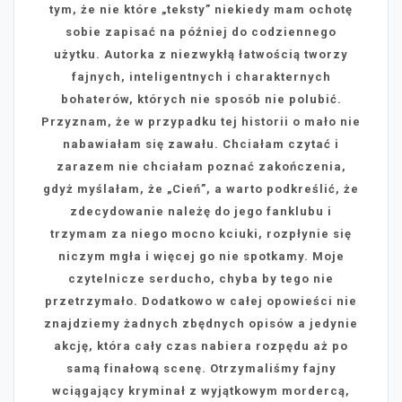
tym, że nie które „teksty” niekiedy mam ochotę
sobie zapisać na później do codziennego
użytku. Autorka z niezwykłą łatwością tworzy
fajnych, inteligentnych i charakternych
bohaterów, których nie sposób nie polubić.
Przyznam, że w przypadku tej historii o mało nie
nabawiałam się zawału. Chciałam czytać i
zarazem nie chciałam poznać zakończenia,
gdyż myślałam, że „Cień”, a warto podkreślić, że
zdecydowanie należę do jego fanklubu i
trzymam za niego mocno kciuki, rozpłynie się
niczym mgła i więcej go nie spotkamy. Moje
czytelnicze serducho, chyba by tego nie
przetrzymało. Dodatkowo w całej opowieści nie
znajdziemy żadnych zbędnych opisów a jedynie
akcję, która cały czas nabiera rozpędu aż po
samą finałową scenę. Otrzymaliśmy fajny
wciągający kryminał z wyjątkowym mordercą,