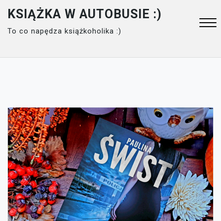
Skip
KSIĄŻKA W AUTOBUSIE :)
to
To co napędza książkoholika :)
content
Close
Menu