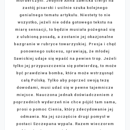
morderczyni. Jedynie Anna Sawicka cierpi na
zastój pisarski i usilnie szuka kolejnego
genialnego tematu artykułu. Niestety to nie
wszystko, jeżeli nie odda gotowego tekstu na
miarę sensacji, to będzie musiała pożegnać się
z ulubioną posadą, a zostanie jej okazjonalne
bazgranie w rubryce towarzyskiej. Presja i chęć
ponownego sukcesu, sprawiają, że młodej
Sawickiej udaje się wpaść na pewien trop. Jeżeli
tylko jej przypuszczenia się potwierdzą, to może
być prawdziwa bomba, która może wstrząsnąć
całą Polską. Tylko aby poprzeć swoją tezę
dowodami, musi udać się w pewne tajemnicze
miejsce. Nauczona jednak doświadczeniem z
poprzednich wydarzeń nie chce pójść tam sama,
prosi o pomoc Cienia, który zdecydowanie jej
odmawia. Na jej szczęście drugi pomysł w
postaci Szczepana wypala. Razem wieczorem